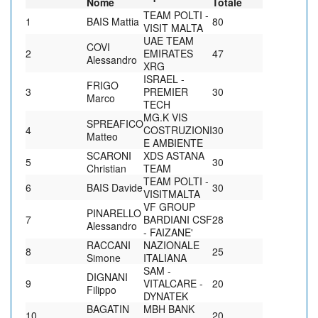
Nome
Totale
TEAM POLTI -
1
BAIS Mattia
80
VISIT MALTA
UAE TEAM
COVI
2
EMIRATES
47
Alessandro
XRG
ISRAEL -
FRIGO
3
PREMIER
30
Marco
TECH
MG.K VIS
SPREAFICO
4
COSTRUZIONI
30
Matteo
E AMBIENTE
SCARONI
XDS ASTANA
5
30
Christian
TEAM
TEAM POLTI -
6
BAIS Davide
30
VISITMALTA
VF GROUP
PINARELLO
7
BARDIANI CSF
28
Alessandro
- FAIZANE'
RACCANI
NAZIONALE
8
25
Simone
ITALIANA
SAM -
DIGNANI
9
VITALCARE -
20
Filippo
DYNATEK
BAGATIN
MBH BANK
10
20