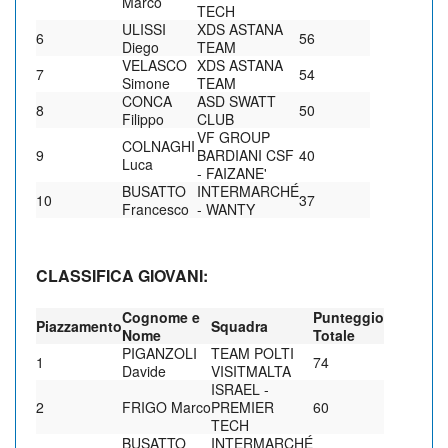
Marco
TECH
ULISSI
XDS ASTANA
6
56
Diego
TEAM
VELASCO
XDS ASTANA
7
54
Simone
TEAM
CONCA
ASD SWATT
8
50
Filippo
CLUB
VF GROUP
COLNAGHI
9
BARDIANI CSF
40
Luca
- FAIZANE'
BUSATTO
INTERMARCHÉ
10
37
Francesco
- WANTY
CLASSIFICA GIOVANI:
Cognome e
Punteggio
Piazzamento
Squadra
Nome
Totale
PIGANZOLI
TEAM POLTI
1
74
Davide
VISITMALTA
ISRAEL -
2
FRIGO Marco
PREMIER
60
TECH
BUSATTO
INTERMARCHÉ