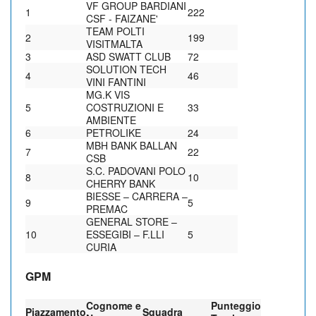
VF GROUP BARDIANI
1
222
CSF - FAIZANE'
TEAM POLTI
2
199
VISITMALTA
3
ASD SWATT CLUB
72
SOLUTION TECH
4
46
VINI FANTINI
MG.K VIS
5
COSTRUZIONI E
33
AMBIENTE
6
PETROLIKE
24
MBH BANK BALLAN
7
22
CSB
S.C. PADOVANI POLO
8
10
CHERRY BANK
BIESSE – CARRERA –
9
5
PREMAC
GENERAL STORE –
10
ESSEGIBI – F.LLI
5
CURIA
GPM
Cognome e
Punteggio
Piazzamento
Squadra