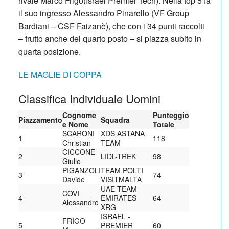
rivale Marco Frigo(Israel Premier Tech). Nella top 5 fa
il suo ingresso Alessandro Pinarello (VF Group
Bardiani – CSF Faizanè), che con i 34 punti raccolti
– frutto anche del quarto posto – si piazza subito in
quarta posizione.
LE MAGLIE DI COPPA
Classifica Individuale Uomini
Cognome
Punteggio
Piazzamento
Squadra
e Nome
Totale
SCARONI
XDS ASTANA
1
118
Christian
TEAM
CICCONE
2
LIDL-TREK
98
Giulio
PIGANZOLI
TEAM POLTI
3
74
Davide
VISITMALTA
UAE TEAM
COVI
4
EMIRATES
64
Alessandro
XRG
ISRAEL -
FRIGO
5
PREMIER
60