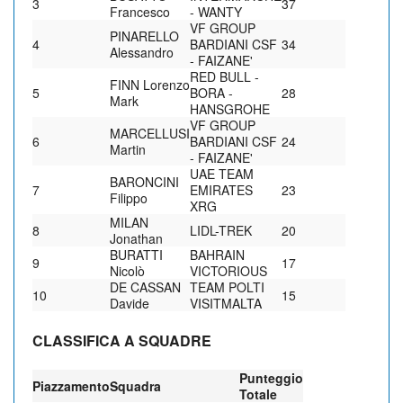
3
37
Francesco
- WANTY
VF GROUP
PINARELLO
4
BARDIANI CSF
34
Alessandro
- FAIZANE'
RED BULL -
FINN Lorenzo
5
BORA -
28
Mark
HANSGROHE
VF GROUP
MARCELLUSI
6
BARDIANI CSF
24
Martin
- FAIZANE'
UAE TEAM
BARONCINI
7
EMIRATES
23
Filippo
XRG
MILAN
8
LIDL-TREK
20
Jonathan
BURATTI
BAHRAIN
9
17
Nicolò
VICTORIOUS
DE CASSAN
TEAM POLTI
10
15
Davide
VISITMALTA
CLASSIFICA A SQUADRE
Punteggio
Piazzamento
Squadra
Totale