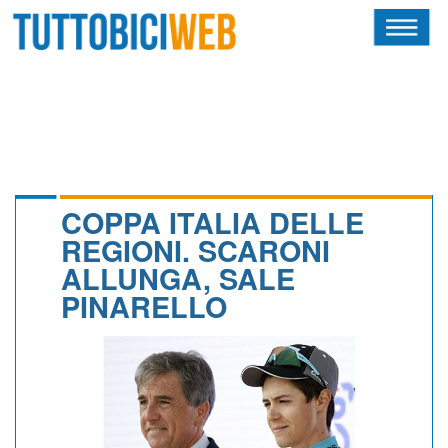
HOME
RIVISTA
SQUADRE
ATLETI
COPPA ITALIA DELLE
REGIONI. SCARONI
CALENDARIO
ALLUNGA, SALE
PINARELLO
OSCAR
ALBI D'ORO
NEWSLETTER