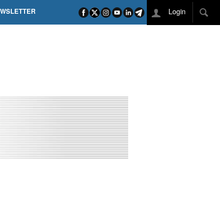
Login
EWSLETTER
 POEL SUI CAMPI ELISI! POGAČAR NELLA STORIA
L TAPPONE DEI TAPPONI
DEJ IN UNA TAPPA PAZZESCA
ETTE INCORONA CARAPAZ
O DI PHILIPSEN SU SCHMID E KOOIJ