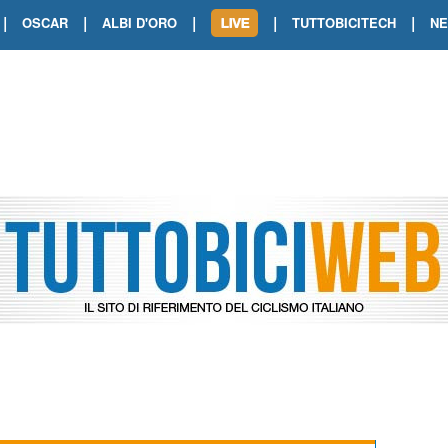
|
|
|
|
|
OSCAR
ALBI D'ORO
TUTTOBICITECH
N
TOUR DE FRANCE. SHOW DI VAN DER
TOUR DE FRANCE. CARAPAZ FIRMA I
TOUR DE FRANCE. POKERISSIMO TA
TOUR DE FRANCE. ORCIERES-MERL
TOUR DE FRANCE. A VOIRON TRIONF