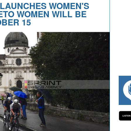
 LAUNCHES WOMEN'S
ETO WOMEN WILL BE
BER 15
#334 CHARLY WEGELIUS, MAURO GIANETT