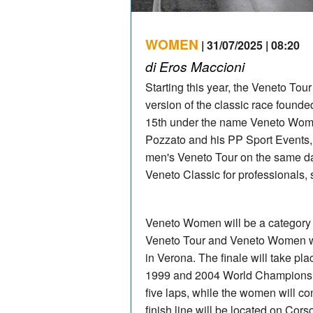
WOMEN
| 31/07/2025 | 08:20
di Eros Maccioni
Starting this year, the Veneto Tou
version of the classic race founde
15th under the name Veneto Women
Pozzato and his PP Sport Events, t
men's Veneto Tour on the same day,
Veneto Classic for professionals,
Veneto Women will be a category 1
Veneto Tour and Veneto Women wil
in Verona. The finale will take plac
1999 and 2004 World Championshi
five laps, while the women will co
finish line will be located on Cors