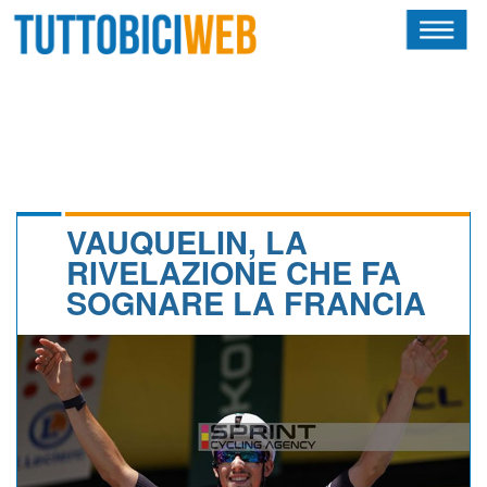
HOME
RIVISTA
SQUADRE
ATLETI
VAUQUELIN, LA
RIVELAZIONE CHE FA
CALENDARIO
SOGNARE LA FRANCIA
OSCAR
ALBI D'ORO
NEWSLETTER