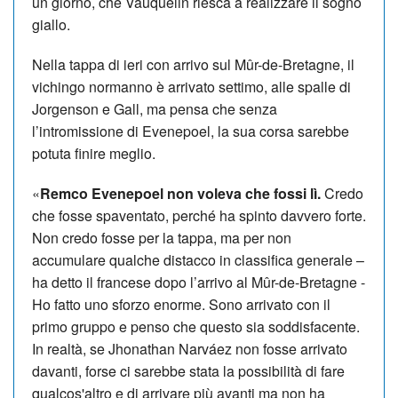
un giorno, che Vauquelin riesca a realizzare il sogno
giallo.
Nella tappa di ieri con arrivo sul Mûr-de-Bretagne, il
vichingo normanno è arrivato settimo, alle spalle di
Jorgenson e Gall, ma pensa che senza
l’intromissione di Evenepoel, la sua corsa sarebbe
potuta finire meglio.
«
Remco Evenepoel non voleva che fossi lì.
Credo
che fosse spaventato, perché ha spinto davvero forte.
Non credo fosse per la tappa, ma per non
accumulare qualche distacco in classifica generale –
ha detto il francese dopo l’arrivo al Mûr-de-Bretagne -
Ho fatto uno sforzo enorme. Sono arrivato con il
primo gruppo e penso che questo sia soddisfacente.
In realtà, se Jhonathan Narváez non fosse arrivato
davanti, forse ci sarebbe stata la possibilità di fare
qualcos'altro e di arrivare più avanti ma non ha