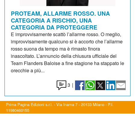
PROTEAM, ALLARME ROSSO. UNA
CATEGORIA A RISCHIO, UNA
CATEGORIA DA PROTEGGERE
E improvvisamente scattò l’allarme rosso. O meglio,
improvvisamente qualcuno si è accorto che l’allarme
rosso suona da tempo ma è rimasto finora
inascoltato. L’annuncio della chiusura ufficiale del
Team Flanders Baloise a fine stagione ha stappato le
orecchie a più...
3
|
Prima Pagina Edizioni s.r.l. - Via Inama 7 - 20133 Milano - P.I.
11980460155