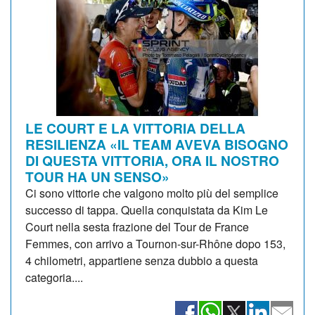
LE COURT E LA VITTORIA DELLA
RESILIENZA «IL TEAM AVEVA BISOGNO
DI QUESTA VITTORIA, ORA IL NOSTRO
TOUR HA UN SENSO»
Ci sono vittorie che valgono molto più del semplice
successo di tappa. Quella conquistata da Kim Le
Court nella sesta frazione del Tour de France
Femmes, con arrivo a Tournon-sur-Rhône dopo 153,
4 chilometri, appartiene senza dubbio a questa
categoria....