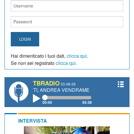
LOGIN
Hai dimenticato i tuoi dati,
clicca qui
.
Se non sei registrato
clicca qui
.
TBRADIO
03-08-26
NETTI, ANDREA VENDRAME, FILIPPO FIORELLI
00:00
50:38
INTERVISTA