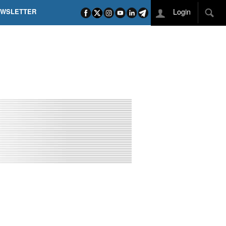
Login
EWSLETTER
 POEL SUI CAMPI ELISI! POGAČAR NELLA STORIA
L TAPPONE DEI TAPPONI
DEJ IN UNA TAPPA PAZZESCA
ETTE INCORONA CARAPAZ
O DI PHILIPSEN SU SCHMID E KOOIJ