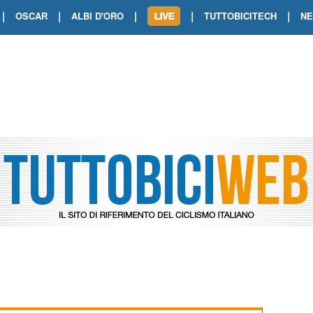
|
|
|
|
|
OSCAR
ALBI D'ORO
TUTTOBICITECH
N
TOUR DE FRANCE. SHOW DI VAN DER
TOUR DE FRANCE. CARAPAZ FIRMA I
TOUR DE FRANCE. POKERISSIMO TA
TOUR DE FRANCE. ORCIERES-MERL
TOUR DE FRANCE. A VOIRON TRIONF