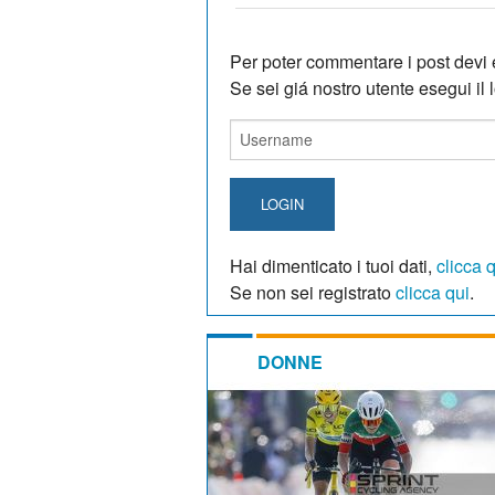
Per poter commentare i post devi e
Se sei giá nostro utente esegui il lo
LOGIN
Hai dimenticato i tuoi dati,
clicca 
Se non sei registrato
clicca qui
.
DONNE