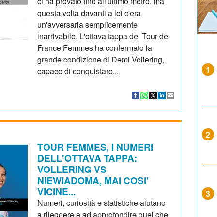
ci ha provato fino all'ultimo metro, ma
questa volta davanti a lei c'era
un'avversaria semplicemente
inarrivabile. L'ottava tappa del Tour de
France Femmes ha confermato la
grande condizione di Demi Vollering,
1
capace di conquistare...
2
TOUR FEMMES, I NUMERI
DELL'OTTAVA TAPPA:
VOLLERING VS
NIEWIADOMA, MAI COSI'
VICINE...
3
Numeri, curiosità e statistiche aiutano
a rileggere e ad approfondire quel che