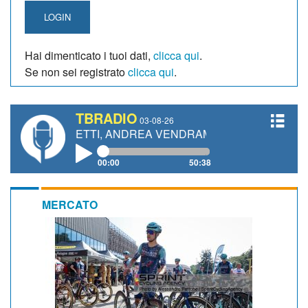
LOGIN
Hai dimenticato i tuoi dati,
clicca qui
.
Se non sei registrato
clicca qui
.
TBRADIO
03-08-26
GIANETTI, ANDREA VENDRAME, FILIPPO FIORELLI
00:00
50:38
MERCATO