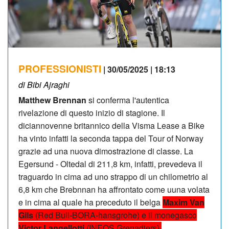
PROFESSIONISTI
| 30/05/2025 | 18:13
di Bibi Ajraghi
Matthew Brennan
si conferma l'autentica
rivelazione di questo inizio di stagione. Il
diciannovenne britannico della Visma Lease a Bike
ha vinto infatti la seconda tappa del Tour of Norway
grazie ad una nuova dimostrazione di classe. La
Egersund - Oltedal di 211,8 km, infatti, prevedeva il
traguardo in cima ad uno strappo di un chilometrio al
6,8 km che Brebnnan ha affrontato come uuna volata
e in cima al quale ha preceduto il belga
Maxim Van
Gils
(Red Bull-BORA-hansgrohe) e il monegasco
Victor Langellotti
(INEOS Grenadiers).