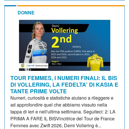
DONNE
TOUR FEMMES, I NUMERI FINALI: IL BIS
DI VOLLERING, LA FEDELTA' DI KASIA E
TANTE PRIME VOLTE
Numeri, curiosità e statistiche aiutano a rileggere e
ad approfondire quel che abbiamo vissuto nella
tappa di ieri e nell'ultima settimana. Seguiteci: 2: LA
PRIMA A FARE IL BISVincitrice del Tour de France
Femmes avec Zwift 2026, Demi Vollering è...