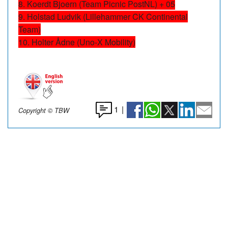
8. Koerdt Bjoern (Team Picnic PostNL) + 05
9. Holstad Ludvik (Lillehammer CK Continental
Team)
10. Holter Ådne (Uno-X Mobility)
1
|
Copyright © TBW