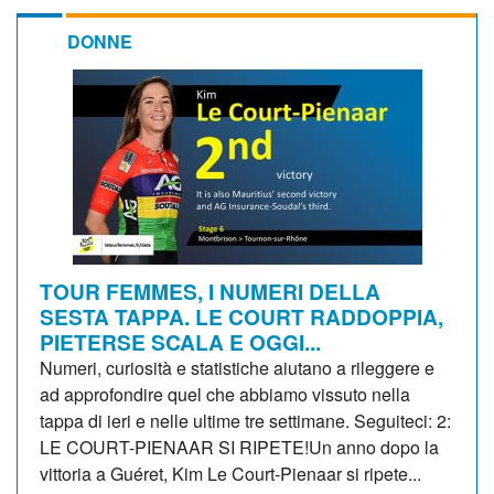
DONNE
TOUR FEMMES, I NUMERI DELLA
SESTA TAPPA. LE COURT RADDOPPIA,
PIETERSE SCALA E OGGI...
Numeri, curiosità e statistiche aiutano a rileggere e
ad approfondire quel che abbiamo vissuto nella
tappa di ieri e nelle ultime tre settimane. Seguiteci: 2:
LE COURT-PIENAAR SI RIPETE!Un anno dopo la
vittoria a Guéret, Kim Le Court-Pienaar si ripete...