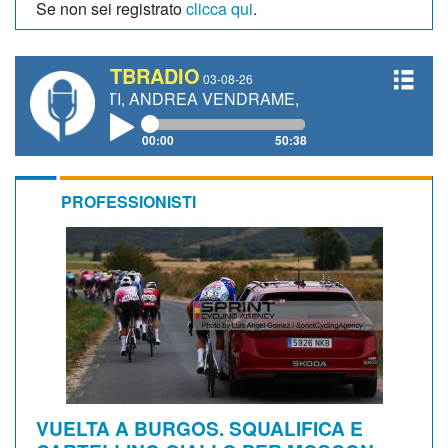
Se non sei registrato
clicca qui
.
TBRADIO
03-08-26
NETTI, ANDREA VENDRAME, FILIPPO FIORELLI
00:00
50:38
PROFESSIONISTI
VUELTA A BURGOS. SQUALIFICA E