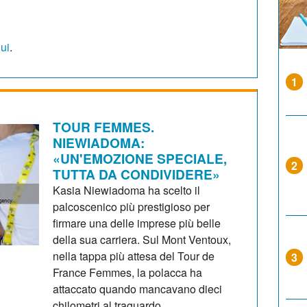
qui
.
1
TOUR FEMMES.
NIEWIADOMA:
«UN'EMOZIONE SPECIALE,
2
TUTTA DA CONDIVIDERE»
Kasia Niewiadoma ha scelto il
palcoscenico più prestigioso per
firmare una delle imprese più belle
della sua carriera. Sul Mont Ventoux,
nella tappa più attesa del Tour de
3
France Femmes, la polacca ha
attaccato quando mancavano dieci
chilometri al traguardo,...