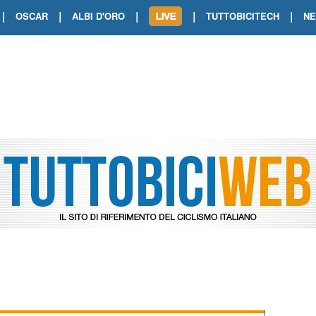
|
|
|
|
|
OSCAR
ALBI D'ORO
TUTTOBICITECH
N
TOUR DE FRANCE. SHOW DI VAN DER
TOUR DE FRANCE. CARAPAZ FIRMA I
TOUR DE FRANCE. POKERISSIMO TA
TOUR DE FRANCE. ORCIERES-MERL
TOUR DE FRANCE. A VOIRON TRIONF