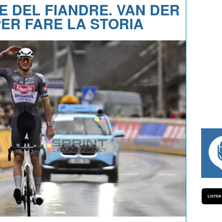
E DEL FIANDRE. VAN DER
ER FARE LA STORIA
#334 CHARLY WEGELIUS, MAURO GIANE