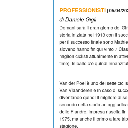
PROFESSIONISTI
| 05/04/20
di Daniele Gigli
Domani sarà il gran giorno del Gi
storia iniziata nel 1913 con il su
per il successo finale sono Mathi
sloveno hanno fin qui vinto 7 Cla
migliori ciclisti attualmente in atti
time). In ballo c’è quindi innanzitut
Van der Poel è uno dei sette ciclis
Van Vlaanderen e in caso di succes
diventando quindi il migliore di s
secondo nella storia ad aggiudica
delle Fiandre, impresa riuscita fi
1975, ma anche il primo a fare tr
stagione.