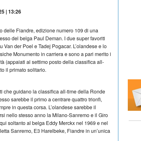
25 | 13:26
ro delle Fiandre, edizione numero 109 di una
ccesso del belga Paul Deman. I due super favoriti
eu Van der Poel e Tadej Pogacar. L’olandese e lo
ssiche Monumento in carriera e sono a pari merito i
vità (appaiati al settimo posto della classifica all-
to il primato solitario.
ti che guidano la classifica all-time della Ronde
so sarebbe il primo a centrare quattro trionfi,
empre in questa corsa. L’olandese sarebbe il
rsi nello stesso anno la Milano-Sanremo e il Giro
n qui soltanto al belga Eddy Merckx nel 1969 e nel
ipletta Sanremo, E3 Harelbeke, Fiandre in un’unica