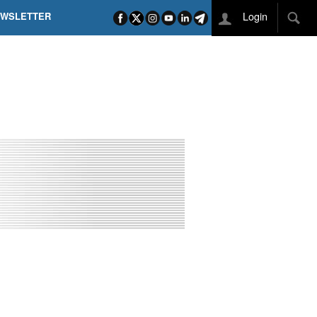
Login
EWSLETTER
 POEL SUI CAMPI ELISI! POGAČAR NELLA STORIA
L TAPPONE DEI TAPPONI
DEJ IN UNA TAPPA PAZZESCA
ETTE INCORONA CARAPAZ
O DI PHILIPSEN SU SCHMID E KOOIJ