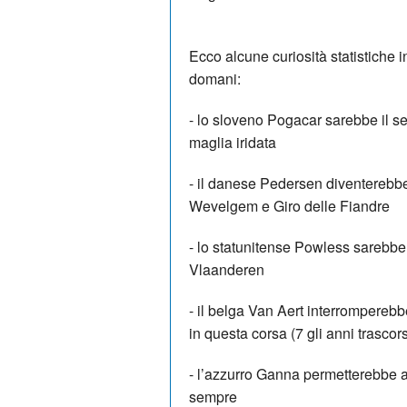
Ecco alcune curiosità statistiche i
domani:
-
lo sloveno Pogacar sarebbe il se
maglia iridata
-
il danese Pedersen diventerebbe
Wevelgem e Giro delle Fiandre
-
lo statunitense Powless sarebbe 
Vlaanderen
-
il belga Van Aert interromperebb
in questa corsa (7 gli anni trascors
-
l’azzurro Ganna permetterebbe all
sempre