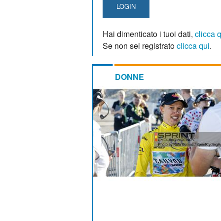
LOGIN
Hai dimenticato i tuoi dati,
clicca 
Se non sei registrato
clicca qui
.
DONNE