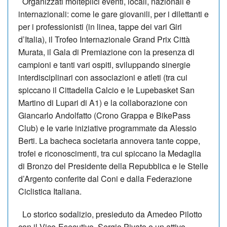
Organizzati molteplici eventi, locali, nazionali e
internazionali: come le gare giovanili, per i dilettanti e
per i professionisti (in linea, tappe dei vari Giri
d’Italia), il Trofeo Internazionale Grand Prix Città
Murata, il Gala di Premiazione con la presenza di
campioni e tanti vari ospiti, sviluppando sinergie
interdisciplinari con associazioni e atleti (tra cui
spiccano il Cittadella Calcio e le Lupebasket San
Martino di Lupari di A1) e la collaborazione con
Giancarlo Andolfatto (Crono Grappa e BikePass
Club) e le varie iniziative programmate da Alessio
Berti. La bacheca societaria annovera tante coppe,
trofei e riconoscimenti, tra cui spiccano la Medaglia
di Bronzo del Presidente della Repubblica e le Stelle
d’Argento conferite dal Coni e dalla Federazione
Ciclistica Italiana.
Lo storico sodalizio, presieduto da Amedeo Pilotto
con il Vice-Esecutivo, Sergio Pivato e un attivo