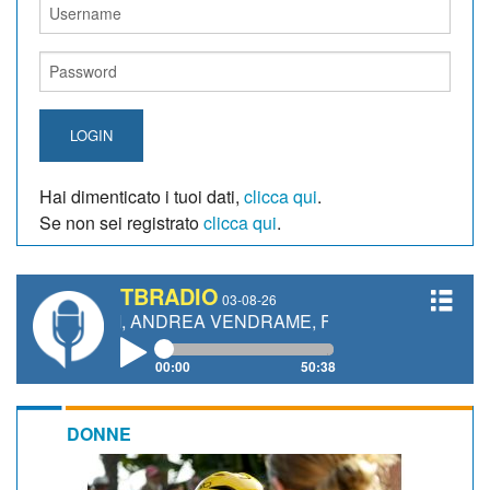
LOGIN
Hai dimenticato i tuoi dati,
clicca qui
.
Se non sei registrato
clicca qui
.
TBRADIO
03-08-26
ETTI, ANDREA VENDRAME, FILIPPO FIORELLI
00:00
50:38
DONNE