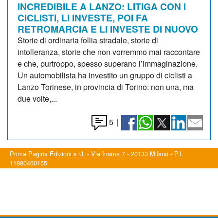
INCREDIBILE A LANZO: LITIGA CON I
CICLISTI, LI INVESTE, POI FA
RETROMARCIA E LI INVESTE DI NUOVO
Storie di ordinaria follia stradale, storie di
intolleranza, storie che non vorremmo mai raccontare
e che, purtroppo, spesso superano l’immaginazione.
Un automobilista ha investito un gruppo di ciclisti a
Lanzo Torinese, in provincia di Torino: non una, ma
due volte,...
5
|
Prima Pagina Edizioni s.r.l. - Via Inama 7 - 20133 Milano - P.I.
11980460155