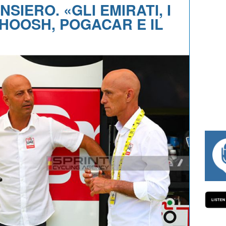
NSIERO. «GLI EMIRATI, I
WHOOSH, POGACAR E IL
#334 CHARLY WEGELIUS, MAURO GIANE