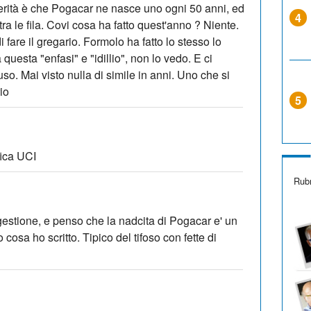
verità è che Pogacar ne nasce uno ogni 50 anni, ed
4
tra le fila. Covi cosa ha fatto quest'anno ? Niente.
 fare il gregario. Formolo ha fatto lo stesso lo
questa "enfasi" e "idillio", non lo vedo. E ci
. Mai visto nulla di simile in anni. Uno che si
rio
5
ifica UCI
Rubr
gestione, e penso che la nadcita di Pogacar e' un
cosa ho scritto. Tipico del tifoso con fette di