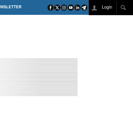
Login
EWSLETTER
 POEL SUI CAMPI ELISI! POGAČAR NELLA STORIA
L TAPPONE DEI TAPPONI
DEJ IN UNA TAPPA PAZZESCA
ETTE INCORONA CARAPAZ
O DI PHILIPSEN SU SCHMID E KOOIJ