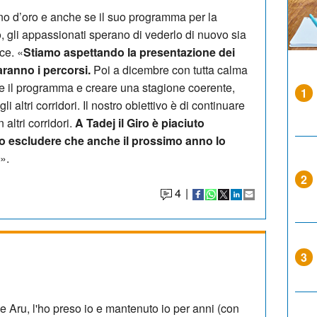
no d’oro e anche se il suo programma per la
, gli appassionati sperano di vederlo di nuovo sia
ce. «
Stiamo aspettando la presentazione dei
saranno i percorsi.
Poi a dicembre con tutta calma
ire il programma e creare una stagione coerente,
1
 altri corridori. Il nostro obiettivo è di continuare
altri corridori.
A Tadej il Giro è piaciuto
o escludere che anche il prossimo anno lo
».
2
4
|
3
me Aru, l'ho preso io e mantenuto io per anni (con