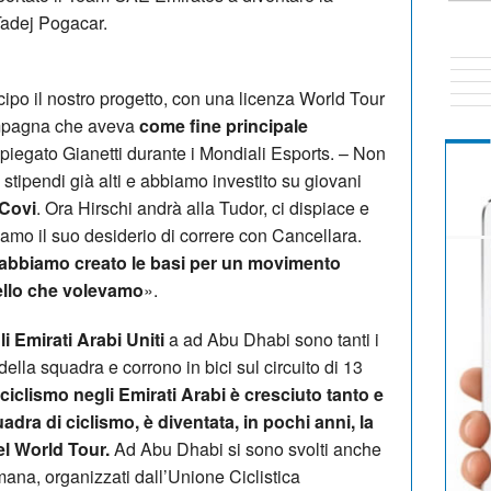
Tadej Pogacar.
ipo il nostro progetto, con una licenza World Tour
ampagna che aveva
come fine principale
piegato Gianetti durante i Mondiali Esports. – Non
ipendi già alti e abbiamo investito su giovani
 Covi
. Ora Hirschi andrà alla Tudor, ci dispiace e
amo il suo desiderio di correre con Cancellara.
abbiamo creato le basi per un movimento
ello che volevamo
».
i Emirati Arabi Uniti
a ad Abu Dhabi sono tanti i
lla squadra e corrono in bici sul circuito di 13
l ciclismo negli Emirati Arabi è cresciuto tanto e
dra di ciclismo, è diventata, in pochi anni, la
el World Tour.
Ad Abu Dhabi si sono svolti anche
imana, organizzati dall’Unione Ciclistica