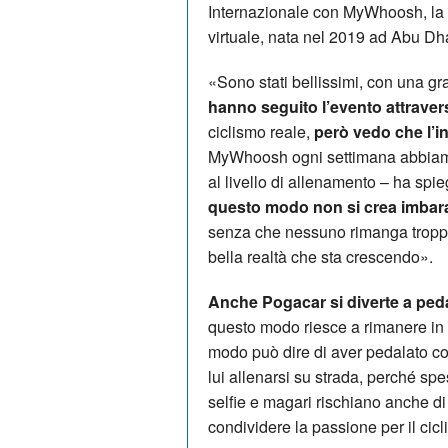
Internazionale con MyWhoosh, la 
virtuale, nata nel 2019 ad Abu Dh
«Sono stati bellissimi, con una gr
hanno seguito l’evento attravers
ciclismo reale,
però vedo che l’i
MyWhoosh ogni settimana abbiamo 
al livello di allenamento – ha spi
questo modo non si crea imbaraz
senza che nessuno rimanga troppo
bella realtà che sta crescendo».
Anche Pogacar si diverte a ped
questo modo riesce a rimanere in c
modo può dire di aver pedalato co
lui allenarsi su strada, perché spe
selfie e magari rischiano anche 
condividere la passione per il cicl