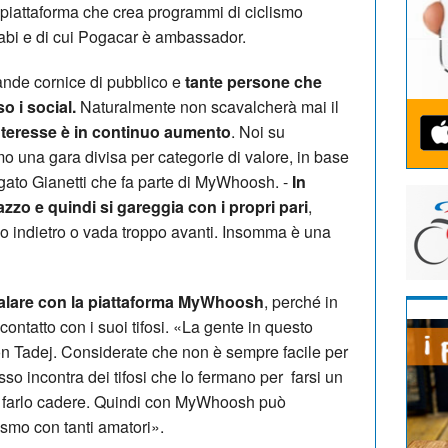
piattaforma che crea programmi di ciclismo
abi e di cui Pogacar è ambassador.
ande cornice di pubblico e
tante persone che
o i social.
Naturalmente non scavalcherà mai il
nteresse è in continuo aumento
. Noi su
una gara divisa per categorie di valore, in base
egato Gianetti che fa parte di MyWhoosh. -
In
zo e quindi si gareggia con i propri pari
,
 indietro o vada troppo avanti. Insomma è una
alare con la piattaforma MyWhoosh
, perché in
ontatto con i suoi tifosi. «La gente in questo
n Tadej. Considerate che non è sempre facile per
sso incontra dei tifosi che lo fermano per farsi un
di farlo cadere. Quindi con MyWhoosh può
ismo con tanti amatori».