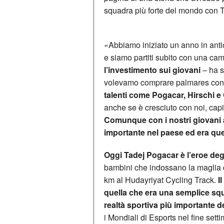
squadra più forte del mondo con 
«Abbiamo iniziato un anno in antic
e siamo partiti subito con una c
l’investimento sui giovani
– ha s
volevamo comprare palmares con st
talenti come Pogacar, Hirschi e
anche se è cresciuto con noi, capi
Comunque con i nostri giovani 
importante nel paese ed era qu
Oggi Tadej Pogacar è l’eroe degl
bambini che indossano la maglia de
km al Hudayriyat Cycling Track.
I
quella che era una semplice squa
realtà sportiva più importante d
i Mondiali di Esports nel fine sett