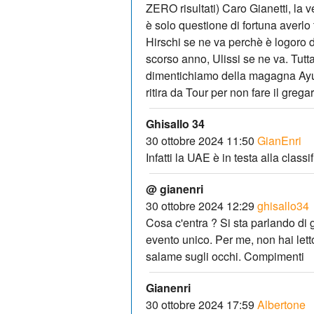
ZERO risultati) Caro Gianetti, la 
è solo questione di fortuna averlo 
Hirschi se ne va perchè è logoro di
scorso anno, Ulissi se ne va. Tutta 
dimentichiamo della magagna Ayuso
ritira da Tour per non fare il grega
Ghisallo 34
30 ottobre 2024 11:50
GianEnri
Infatti la UAE è in testa alla class
@ gianenri
30 ottobre 2024 12:29
ghisallo34
Cosa c'entra ? Si sta parlando di 
evento unico. Per me, non hai letto 
salame sugli occhi. Compimenti
Gianenri
30 ottobre 2024 17:59
Albertone