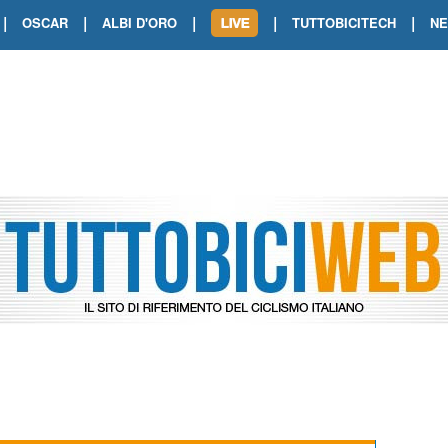
|
|
|
|
|
OSCAR
ALBI D'ORO
TUTTOBICITECH
N
TOUR DE FRANCE. SHOW DI VAN DER
TOUR DE FRANCE. CARAPAZ FIRMA I
TOUR DE FRANCE. POKERISSIMO TA
TOUR DE FRANCE. ORCIERES-MERL
TOUR DE FRANCE. A VOIRON TRIONF