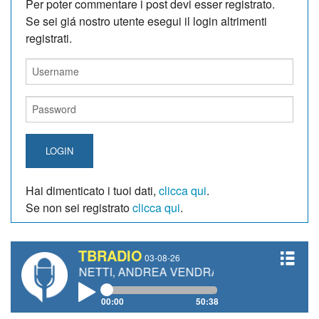
Per poter commentare i post devi esser registrato.
Se sei giá nostro utente esegui il login altrimenti
registrati.
LOGIN
Hai dimenticato i tuoi dati,
clicca qui
.
Se non sei registrato
clicca qui
.
TBRADIO
03-08-26
 GIANETTI, ANDREA VENDRAME, FILIPPO FIORELLI
00:00
50:38