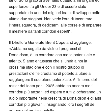
farlo. Sono grato di aver fatto quattro anni di gare ed
esperienze tra gli Under 23 e di essere stato
supportato da uno dei migliori team di sviluppo nelle
ultime due stagioni. Non vedo l'ora di incontrare
l'intera squadra, di dedicarmi alle corse e di imparare
il mestiere da tanti corridori esperti".
Il Direttore Generale Brent Copeland aggiunge:
«Abbiamo seguito da vicino i progressi di
Donaldson, è un corridore con molto potenziale e
talento. Siamo entusiasti che si unirà a noi la
prossima stagione e con il nostro gruppo di
prestazioni d'élite crediamo di poterlo aiutare a
raggiungere il suo pieno potenziale. All'interno del
roster del team per il 2025 abbiamo ancora molti
corridori più anziani ed esperti e tutti giocheranno un
ruolo importante nella crescita di Donaldson e di altri
corridori più giovani, insegnando loro i segreti del
gruppo dei professionisti».