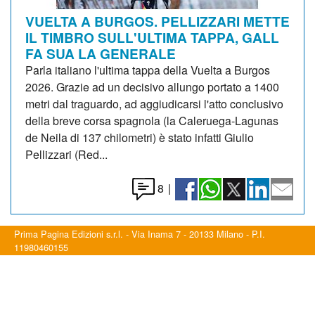
VUELTA A BURGOS. PELLIZZARI METTE
IL TIMBRO SULL'ULTIMA TAPPA, GALL
FA SUA LA GENERALE
Parla italiano l'ultima tappa della Vuelta a Burgos
2026. Grazie ad un decisivo allungo portato a 1400
metri dal traguardo, ad aggiudicarsi l'atto conclusivo
della breve corsa spagnola (la Caleruega-Lagunas
de Neila di 137 chilometri) è stato infatti Giulio
Pellizzari (Red...
8
|
Prima Pagina Edizioni s.r.l. - Via Inama 7 - 20133 Milano - P.I.
11980460155