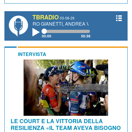
TBRADIO
03-08-26
S, MAURO GIANETTI, ANDREA VENDRAME, FILIPPO FIORE
00:00
50:38
INTERVISTA
LE COURT E LA VITTORIA DELLA
RESILIENZA «IL TEAM AVEVA BISOGNO