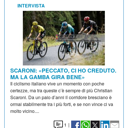
INTERVISTA
SCARONI: «PECCATO, CI HO CREDUTO.
MA LA GAMBA GIRA BENE»
Il ciclismo italiano vive un momento con poche
certezze, ma tra queste c’è sempre di più Christian
Scaroni. Da un paio d’anni il corridore bresciano è
ormai stabilmente tra i più forti, e se non vince ci va
molto vicino....
1
|