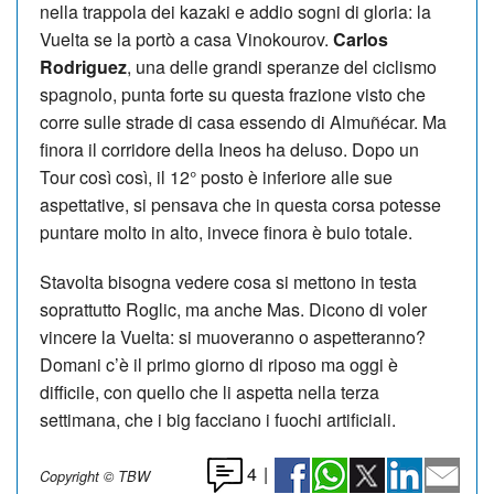
nella trappola dei kazaki e addio sogni di gloria: la
Vuelta se la portò a casa Vinokourov.
Carlos
Rodriguez
, una delle grandi speranze del ciclismo
spagnolo, punta forte su questa frazione visto che
corre sulle strade di casa essendo di Almuñécar. Ma
finora il corridore della Ineos ha deluso. Dopo un
Tour così così, il 12° posto è inferiore alle sue
aspettative, si pensava che in questa corsa potesse
puntare molto in alto, invece finora è buio totale.
Stavolta bisogna vedere cosa si mettono in testa
soprattutto Roglic, ma anche Mas. Dicono di voler
vincere la Vuelta: si muoveranno o aspetteranno?
Domani c’è il primo giorno di riposo ma oggi è
difficile, con quello che li aspetta nella terza
settimana, che i big facciano i fuochi artificiali.
4
|
Copyright © TBW