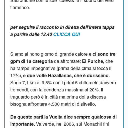
Sacromonte con le sue “cuevas” e il suono del vero
flamenco.
per seguire il racconto in diretta dell'intera tappa
a partire dalle 12.40
CLICCA QUI
Siamo al nono giorno di grande calore e
ci sono tre
gpm di 1a categoria
da affrontare:
El Purche,
che
ha rampe impegnative (prima della cima si tocca il
17%),
e due volte Hazallanas, che è durissimo.
Sono 7,1 km al 9,5% con i primi 5 chilometri davvero
tremendi, con la pendenza massima al 20%. Il
traguardo però è in città ma prima della discesa
bisogna affrontare 4.500 metri di dislivello.
Da queste parti la Vuelta dice sempre qualcosa di
importante.
Valverde, nel 2006, sul Monachil finì