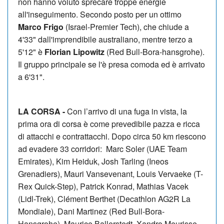
non hanno voluto sprecare troppe energie
all'inseguimento. Secondo posto per un ottimo
Marco Frigo
(Israel-Premier Tech), che chiude a
4'33" dall'imprendibile australiano, mentre terzo a
5'12" è
Florian Lipowitz
(Red Bull-Bora-hansgrohe).
Il gruppo principale se l'è presa comoda ed è arrivato
a 6'31".
LA CORSA -
Con l’arrivo di una fuga in vista, la
prima ora di corsa è come prevedibile pazza e ricca
di attacchi e contrattacchi. Dopo circa 50 km riescono
ad evadere 33 corridori: Marc Soler (UAE Team
Emirates), Kim Heiduk, Josh Tarling (Ineos
Grenadiers), Mauri Vansevenant, Louis Vervaeke (T-
Rex Quick-Step), Patrick Konrad, Mathias Vacek
(Lidl-Trek), Clément Berthet (Decathlon AG2R La
Mondiale), Dani Martinez (Red Bull-Bora-
Hansgrohe), Maurice Ballerstedt, Xandro Meurisse,