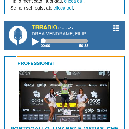
Hai dimenticato i tuoi dati,
clicca qui
.
Se non sei registrato
clicca qui
.
TBRADIO
03-08-26
ANDREA VENDRAME, FILIPPO FIORELLI
00:00
50:38
PROFESSIONISTI
PORTOGALLO. LINAREZ E MATIAS, CHE