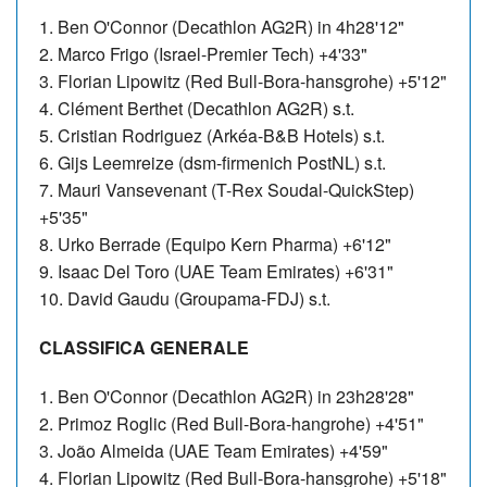
1. Ben O'Connor (Decathlon AG2R) in 4h28'12"
2. Marco Frigo (Israel-Premier Tech) +4'33"
3. Florian Lipowitz (Red Bull-Bora-hansgrohe) +5'12"
4. Clément Berthet (Decathlon AG2R) s.t.
5. Cristian Rodriguez (Arkéa-B&B Hotels) s.t.
6. Gijs Leemreize (dsm-firmenich PostNL) s.t.
7. Mauri Vansevenant (T-Rex Soudal-QuickStep)
+5'35"
8. Urko Berrade (Equipo Kern Pharma) +6'12"
9. Isaac Del Toro (UAE Team Emirates) +6'31"
10. David Gaudu (Groupama-FDJ) s.t.
CLASSIFICA GENERALE
1. Ben O'Connor (Decathlon AG2R) in 23h28'28"
2. Primoz Roglic (Red Bull-Bora-hangrohe) +4'51"
3. João Almeida (UAE Team Emirates) +4'59"
4. Florian Lipowitz (Red Bull-Bora-hansgrohe) +5'18"