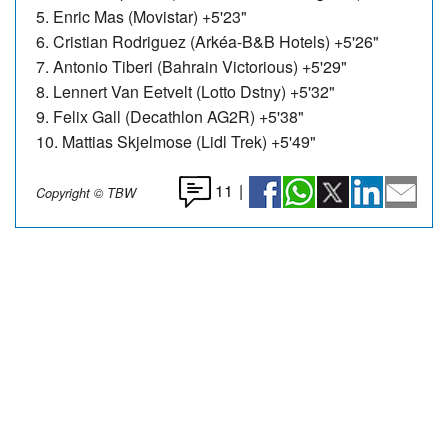
5. Enric Mas (Movistar) +5'23"
6. Cristian Rodriguez (Arkéa-B&B Hotels) +5'26"
7. Antonio Tiberi (Bahrain Victorious) +5'29"
8. Lennert Van Eetvelt (Lotto Dstny) +5'32"
9. Felix Gall (Decathlon AG2R) +5'38"
10. Mattias Skjelmose (Lidl Trek) +5'49"
11
|
Copyright © TBW