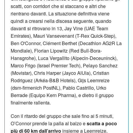
scatti, con corridori che si staccano e altri che
rientrano davanti. La situazione definitiva viene
quindi a crearsi nella discesa seguente, quando
davanti si ritrovano in 13, Jay Vine (UAE Team
Emirates), Mauri Vansevenant (T-Rex Quick-Step),
Ben O'Connor, Clément Berthet (Decathlon AG2R La
Mondiale), Florian Lipowitz (Red Bull-Bora-
Hansgrohe), Luca Vergallito (Alpecin-Deceuninck),
Marco Frigo (Israel Premier Tech), Pelayo Sanchez
(Movistar), Chris Harper (Jayco AlUla), Cristian
Rodriguez (Arkéa-B&B Hotels), Gijs Leemreize
(dsm-firmenich PostNL), Pablo Castrillo, Urko
Berrade (Equipo Kern Pharma), e dietro il gruppo
finalmente rallenta.
Con il ritardo del gruppo che sale fino ai 5 minuti,
O’Connor prende la palla al balzo e
scatta a poco
più di 60 km dall’arrivo
insieme a Leemreize,