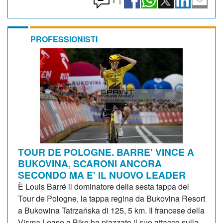
PROFESSIONISTI
TOUR DE POLOGNE. BARRE' VINCE A
BUKOVINA, SCARONI ANCORA
SECONDO MA E' IL NUOVO LEADER
È Louis Barré il dominatore della sesta tappa del
Tour de Pologne, la tappa regina da Bukovina Resort
a Bukowina Tatrzańska di 125, 5 km. Il francese della
Visma Lease a Bike ha piazzato il suo attacco sulla