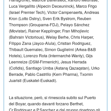
Luca Vergallito (Alpecin Deceuninck), Marco Frigo
(Israel Premier Tech), Victor Campenaerts, Andreas
Kron (Lotto Dstny), Sven Erik Bystrom, Reuben
Thompson (Groupama-FDJ), Pelayo Sánchez
(Movistar), Rainer Kepplinger, Fran Mihojlevic
(Bahrain Victorious), Welay Berhe, Chris Harper,
Filippo Zana (Jayco-Alula), Cristian Rodriguez,
Thibault Guernalec, Simon Guglielmi (Arkea-B&B
Hotels), Lorenzo Rota (Intermarché-Wanty), Gijs
Leemreize (DSM-Firmenich), Jesus Herrada
(Cofidis), Santiago Umba (Astaną Qazaqstan), Urko
Berrade, Pablo Castrillo (Kern Pharma), Txomin
Juaristi (Euskatel-Euskadi).
La situazione, però, si rimescola subito sul Puerto
del Boyar, quando davanti forzano Berthet,
Cr.Rodriguez e P.Sanchez e dal gruppo ripartono gli