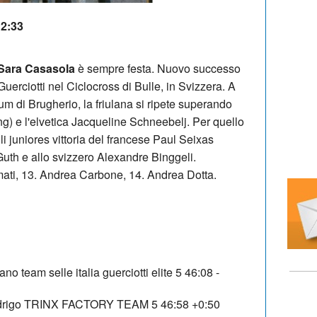
12:33
Sara Casasola
è sempre festa. Nuovo successo
 Guerciotti nel Ciclocross di Bulle, in Svizzera. A
ium di Brugherio, la friulana si ripete superando
ng) e l'elvetica Jacqueline Schneebelj. Per quello
i juniores vittoria del francese Paul Seixas
uth e allo svizzero Alexandre Binggeli.
ti, 13. Andrea Carbone, 14. Andrea Dotta.
team selle italia guerciotti elite 5 46:08 -
drigo TRINX FACTORY TEAM 5 46:58 +0:50