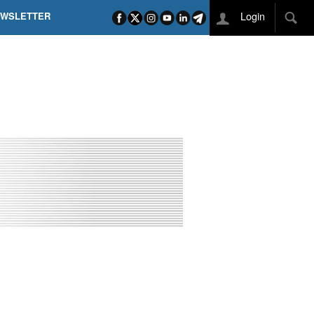
Login
EWSLETTER
 POEL SUI CAMPI ELISI! POGAČAR NELLA STORIA
L TAPPONE DEI TAPPONI
DEJ IN UNA TAPPA PAZZESCA
ETTE INCORONA CARAPAZ
O DI PHILIPSEN SU SCHMID E KOOIJ