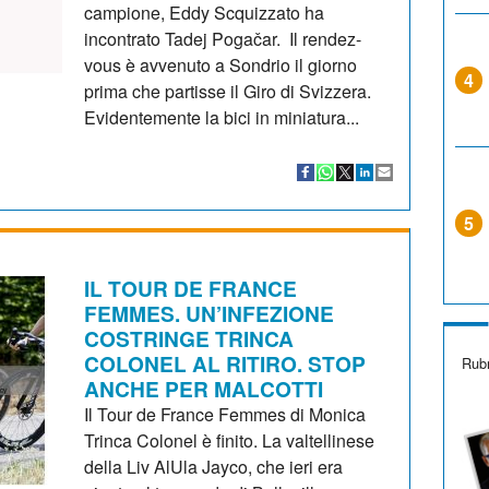
campione, Eddy Scquizzato ha
incontrato Tadej Pogačar. Il rendez-
vous è avvenuto a Sondrio il giorno
4
prima che partisse il Giro di Svizzera.
Evidentemente la bici in miniatura...
5
IL TOUR DE FRANCE
FEMMES. UN’INFEZIONE
COSTRINGE TRINCA
COLONEL AL RITIRO. STOP
Rubr
ANCHE PER MALCOTTI
Il Tour de France Femmes di Monica
Trinca Colonel è finito. La valtellinese
della Liv AlUla Jayco, che ieri era