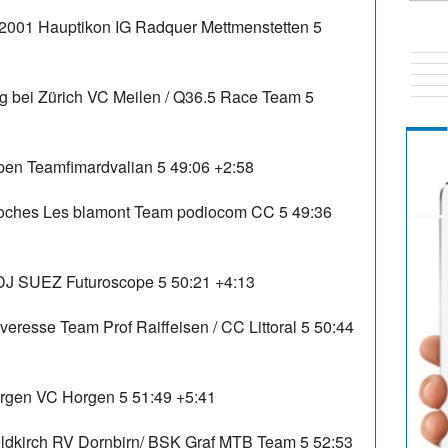
001 Hauptikon IG Radquer Mettmenstetten 5
 bei Zürich VC Meilen / Q36.5 Race Team 5
en Teamfimardvalian 5 49:06 +2:58
oches Les blamont Team podiocom CC 5 49:36
FDJ SUEZ Futuroscope 5 50:21 +4:13
resse Team Prof Raiffeisen / CC Littoral 5 50:44
gen VC Horgen 5 51:49 +5:41
ldkirch RV Dornbirn/ BSK Graf MTB Team 5 52:53