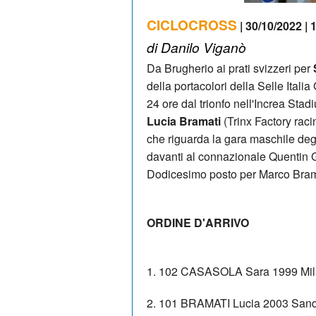
CICLOCROSS
| 30/10/2022 | 
di Danilo Viganò
Da Brugherio ai prati svizzeri per
della portacolori della Selle Italia
24 ore dal trionfo nell'Increa Stad
Lucia Bramati
(Trinx Factory raci
che riguarda la gara maschile degl
davanti al connazionale Quentin G
Dodicesimo posto per Marco Brama
ORDINE D'ARRIVO
1. 102 CASASOLA Sara 1999 Milano 
2. 101 BRAMATI Lucia 2003 San