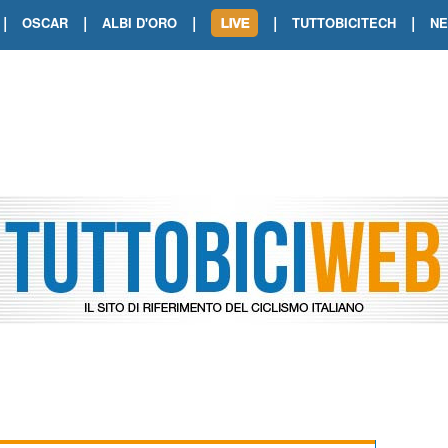
|
|
|
|
|
OSCAR
ALBI D'ORO
TUTTOBICITECH
N
TOUR DE FRANCE. SHOW DI VAN DER
TOUR DE FRANCE. CARAPAZ FIRMA I
TOUR DE FRANCE. POKERISSIMO TA
TOUR DE FRANCE. ORCIERES-MERL
TOUR DE FRANCE. A VOIRON TRIONF