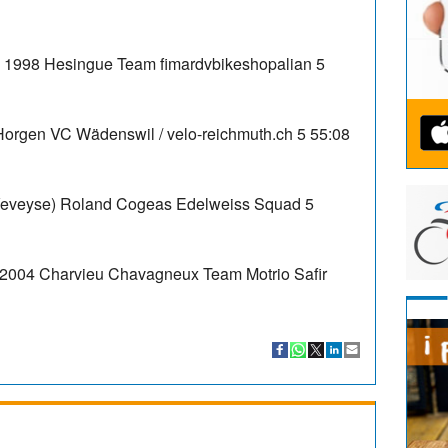
998 Hesingue Team fimardvbikeshopalian 5
orgen VC Wädenswil / velo-reichmuth.ch 5 55:08
Veveyse) Roland Cogeas Edelweiss Squad 5
04 Charvieu Chavagneux Team Motrio Safir