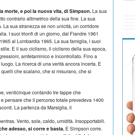
 la morte, e poi la nuova vita, di Simpson.
La sua
tto contrario altimetrico della sua fine. La sua
. La sua stranezza se non unicità, un corridore
lia. I suoi trionfi di un giorno, dal Fiandre 1961
965 al Lombardia 1965. La sua famiglia, i suoi
tile. E il suo ciclismo, il ciclismo della sua epoca,
ressioni, amfetaminico e incontrollato. Fino a
 luogo. La ricerca di una verità ancora incerta. E
quelli che scalano, che si misurano, che si
pe, venticinque contando tre tappe che
 e pensare che il percorso totale prevedeva 1400
conti. La partenza da Marsiglia, il
ntras. Vento, sole, caldo, umidità. Insopportabili.
che adesso, si corre e basta.
E Simpson corre.