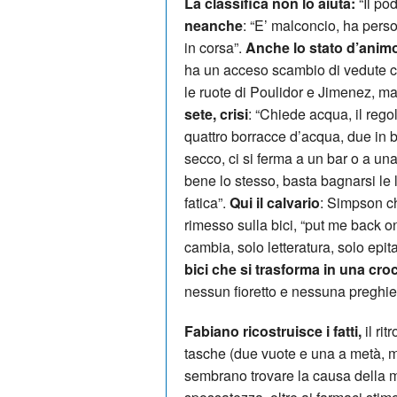
La classifica non lo aiuta:
“Il pod
neanche
: “E’ malconcio, ha perso
in corsa”.
Anche lo stato d’anim
ha un acceso scambio di vedute co
le ruote di Poulidor e Jimenez, m
sete, crisi
: “Chiede acqua, il reg
quattro borracce d’acqua, due in b
secco, ci si ferma a un bar o a un
bene lo stesso, basta bagnarsi le l
fatica”.
Qui il calvario
: Simpson c
rimesso sulla bici, “put me back on
cambia, solo letteratura, solo epita
bici che si trasforma in una cro
nessun fioretto e nessuna preghiera
Fabiano ricostruisce i fatti,
il ri
tasche (due vuote e una a metà, ma
sembrano trovare la causa della mor