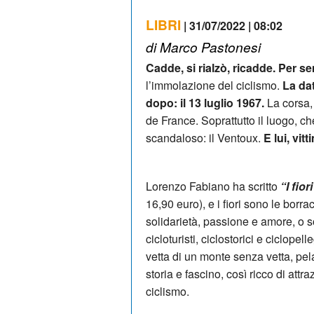
LIBRI
| 31/07/2022 | 08:02
di Marco Pastonesi
Cadde, si rialzò, ricadde. Per s
l’immolazione del ciclismo.
La dat
dopo: il 13 luglio 1967.
La corsa, 
de France. Soprattutto il luogo, che
scandaloso: il Ventoux.
E lui, vi
Lorenzo Fabiano ha scritto
“I fio
16,90 euro), e i fiori sono le borr
solidarietà, passione e amore, o s
cicloturisti, ciclostorici e ciclopel
vetta di un monte senza vetta, pel
storia e fascino, così ricco di attr
ciclismo.