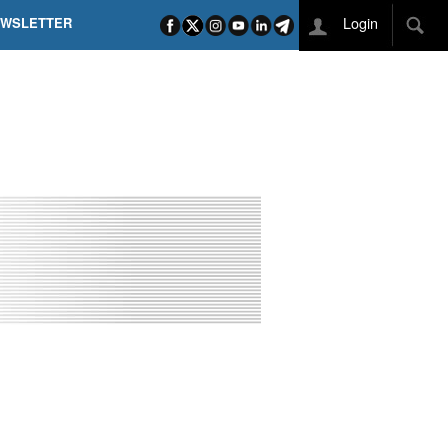
Login
EWSLETTER
 POEL SUI CAMPI ELISI! POGAČAR NELLA STORIA
L TAPPONE DEI TAPPONI
DEJ IN UNA TAPPA PAZZESCA
ETTE INCORONA CARAPAZ
O DI PHILIPSEN SU SCHMID E KOOIJ