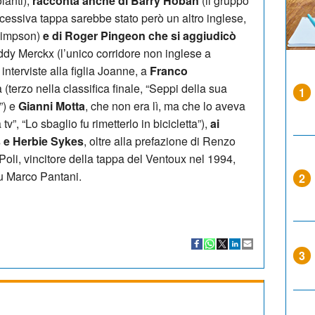
lanti),
racconta anche di Barry Hoban
(il gruppo
cessiva tappa sarebbe stato però un altro inglese,
 Simpson)
e di Roger Pingeon che si aggiudicò
ddy Merckx (l’unico corridore non inglese a
interviste alla figlia Joanne, a
Franco
(terzo nella classifica finale, “Seppi della sua
1
”) e
Gianni Motta
, che non era lì, ma che lo aveva
v”, “Lo sbaglio fu rimetterlo in bicicletta”),
ai
ls e Herbie Sykes
, oltre alla prefazione di Renzo
Poli, vincitore della tappa del Ventoux nel 1994,
fu Marco Pantani.
2
3