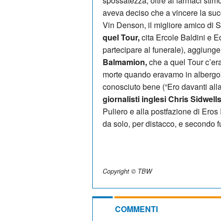
spossatezza, oltre ai farmaci stimo
aveva deciso che a vincere la suc
Vin Denson, il migliore amico di
quel Tour,
cita Ercole Baldini e E
partecipare al funerale), aggiunge 
Balmamion,
che a quel Tour c’era 
morte quando eravamo in albergo
conosciuto bene (“Ero davanti alla t
giornalisti inglesi Chris Sidwel
Puliero e alla postfazione di Eros 
da solo, per distacco, e secondo 
Copyright © TBW
COMMENTI