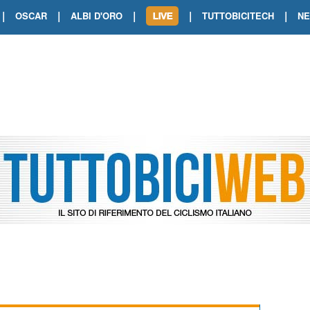
|
|
|
|
|
OSCAR
ALBI D'ORO
TUTTOBICITECH
N
TOUR DE FRANCE. SHOW DI VAN DER
TOUR DE FRANCE. CARAPAZ FIRMA I
TOUR DE FRANCE. POKERISSIMO TA
TOUR DE FRANCE. ORCIERES-MERL
TOUR DE FRANCE. A VOIRON TRIONF