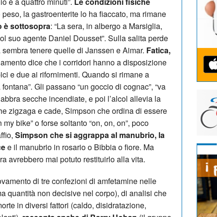
io è a quattro minuti”.
Le condizioni fisiche
 peso, la gastroenterite lo ha fiaccato, ma rimane
o è sottosopra
: “La sera, in albergo a Marsiglia,
l suo agente Daniel Dousset”. Sulla salita perde
a sembra tenere quelle di Janssen e Aimar.
Fatica,
olamento dice che i corridori hanno a disposizione
ici e due ai rifornimenti. Quando si rimane a
a fontana”. Gli passano “un goccio di cognac”, “va
abbra secche incendiate, e poi l’alcol allevia la
he zigzaga e cade, Simpson che ordina di essere
 my bike” o forse soltanto “on, on, on”, poco
ffio,
Simpson che si aggrappa al manubrio, la
ce
e il manubrio in rosario o Bibbia o fiore. Ma
 avrebbero mai potuto restituirlo alla vita.
trovamento di tre confezioni di amfetamine nelle
 quantità non decisive nel corpo), di analisi che
te in diversi fattori (caldo, disidratazione,