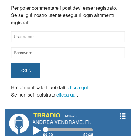
Per poter commentare i post devi esser registrato.
Se sei giá nostro utente esegui il login altrimenti
registrati.
LOGIN
Hai dimenticato i tuoi dati,
clicca qui
.
Se non sei registrato
clicca qui
.
TBRADIO
03-08-26
NETTI, ANDREA VENDRAME, FILIPPO FIORELLI
00:00
50:38