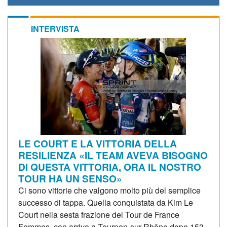
INTERVISTA
LE COURT E LA VITTORIA DELLA
RESILIENZA «IL TEAM AVEVA BISOGNO
DI QUESTA VITTORIA, ORA IL NOSTRO
TOUR HA UN SENSO»
Ci sono vittorie che valgono molto più del semplice
successo di tappa. Quella conquistata da Kim Le
Court nella sesta frazione del Tour de France
Femmes, con arrivo a Tournon-sur-Rhône dopo 153,