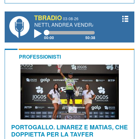
TBRADIO
03-08-26
O GIANETTI, ANDREA VENDRAME, FILIPPO FIORELLI
00:00
50:38
PROFESSIONISTI
PORTOGALLO. LINAREZ E MATIAS, CHE
DOPPIETTA PER LA TAVFER