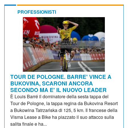
PROFESSIONISTI
TOUR DE POLOGNE. BARRE' VINCE A
BUKOVINA, SCARONI ANCORA
SECONDO MA E' IL NUOVO LEADER
È Louis Barré il dominatore della sesta tappa del
Tour de Pologne, la tappa regina da Bukovina Resort
a Bukowina Tatrzańska di 125, 5 km. Il francese della
Visma Lease a Bike ha piazzato il suo attacco sulla
salita finale e ha...