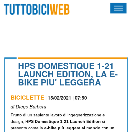
HOME
RIVISTA
SQUADRE
ATLETI
HPS DOMESTIQUE 1-21
LAUNCH EDITION, LA E-
CALENDARIO
BIKE PIU' LEGGERA
OSCAR
BICICLETTE
| 15/02/2021 | 07:50
ALBI D'ORO
di Diego Barbera
Frutto di un sapiente lavoro di ingegnerizzazione e
design,
HPS Domestique 1-21 Launch Edition
si
presenta come la
e-bike più leggera al mondo
con un
NEWSLETTER