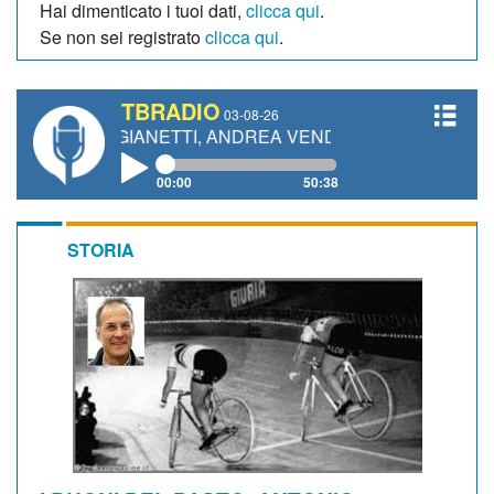
Hai dimenticato i tuoi dati,
clicca qui
.
Se non sei registrato
clicca qui
.
TBRADIO
03-08-26
AURO GIANETTI, ANDREA VENDRAME, FILIPPO FIORELLI
00:00
50:38
STORIA