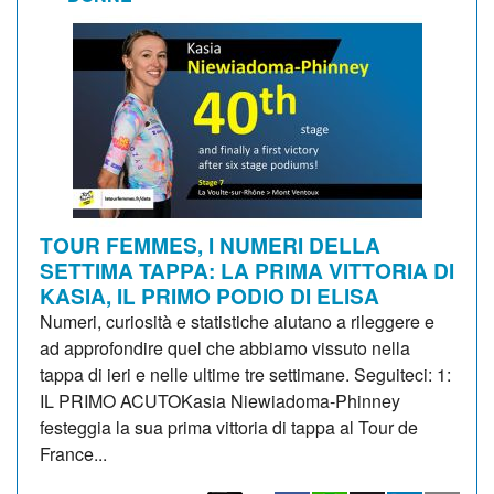
TOUR FEMMES, I NUMERI DELLA
SETTIMA TAPPA: LA PRIMA VITTORIA DI
KASIA, IL PRIMO PODIO DI ELISA
Numeri, curiosità e statistiche aiutano a rileggere e
ad approfondire quel che abbiamo vissuto nella
tappa di ieri e nelle ultime tre settimane. Seguiteci: 1:
IL PRIMO ACUTOKasia Niewiadoma-Phinney
festeggia la sua prima vittoria di tappa al Tour de
France...