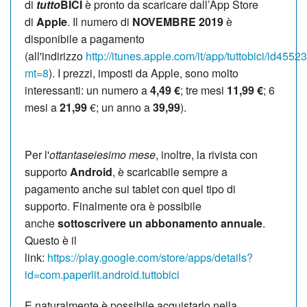
di
tutto
BICI
è pronto da scaricare dall’App Store
di
Apple
. Il numero di
NOVEMBRE 2019
è
disponibile a pagamento
(all'indirizzo
http://itunes.apple.com/it/app/tuttobici/id455
mt=8
). I prezzi, imposti da Apple, sono molto
interessanti: un numero a
4,49 €
; tre mesi
11,99 €
; 6
mesi a
21,99
€; un anno a
39,99
).
Per l'
ottantaseiesimo mese
, inoltre, la rivista con
supporto
Android
, è scaricabile sempre a
pagamento anche sui tablet con quel tipo di
supporto. Finalmente ora è possibile
anche
sottoscrivere un abbonamento annuale
.
Questo è il
link:
https://play.google.com/store/apps/details?
id=com.paperlit.android.tuttobici
E naturalmente è possibile acquistarlo nella