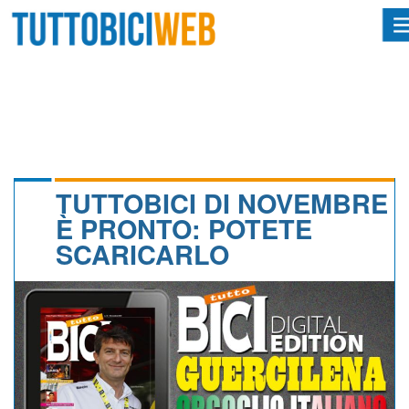
HOME
RIVISTA
SQUADRE
ATLETI
TUTTOBICI DI NOVEMBRE
È PRONTO: POTETE
CALENDARIO
SCARICARLO
OSCAR
ALBI D'ORO
NEWSLETTER