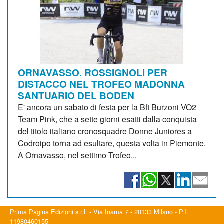
ORNAVASSO. ROSSIGNOLI PER
DISTACCO NEL TROFEO MADONNA
SANTUARIO DEL BODEN
E' ancora un sabato di festa per la Bft Burzoni VO2
Team Pink, che a sette giorni esatti dalla conquista
del titolo italiano cronosquadre Donne Juniores a
Codroipo torna ad esultare, questa volta in Piemonte.
A Ornavasso, nel settimo Trofeo...
Prima Pagina Edizioni s.r.l. - Via Inama 7 - 20133 Milano - P.I.
11980460155