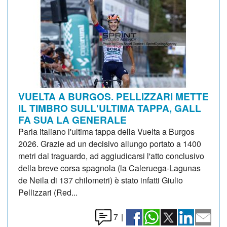
VUELTA A BURGOS. PELLIZZARI METTE
IL TIMBRO SULL'ULTIMA TAPPA, GALL
FA SUA LA GENERALE
Parla italiano l'ultima tappa della Vuelta a Burgos
2026. Grazie ad un decisivo allungo portato a 1400
metri dal traguardo, ad aggiudicarsi l'atto conclusivo
della breve corsa spagnola (la Caleruega-Lagunas
de Neila di 137 chilometri) è stato infatti Giulio
Pellizzari (Red...
7
|