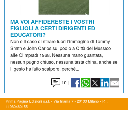
MA VOI AFFIDERESTE I VOSTRI
FIGLIOLI A CERTI DIRIGENTI ED
EDUCATORI?
Non è il caso di ritirare fuori l’immagine di Tommy
Smith e John Carlos sul podio a Città del Messico
alle Olimpiadi 1968. Nessuna mano guantata,
nessun pugno chiuso, nessuna testa china, anche se
il gesto ha fatto scalpore, perché...
10
|
Prima Pagina Edizioni s.r.l. - Via Inama 7 - 20133 Milano - P.I.
11980460155