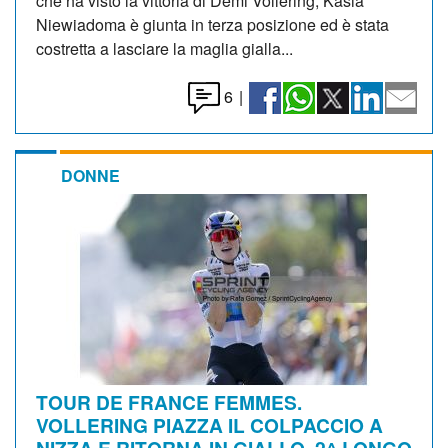
che ha visto la vittoria di Demi Vollering, Kasia
Niewiadoma è giunta in terza posizione ed è stata
costretta a lasciare la maglia gialla...
6
|
DONNE
TOUR DE FRANCE FEMMES.
VOLLERING PIAZZA IL COLPACCIO A
NIZZA E RITORNA IN GIALLO. 2^ LONGO