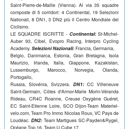
Saint-Pierre-de-Maille (Vienna). Al via 35 squadre
composte di 5 corridori: 4 Continental, 19 Selezioni
Nationali, 8 DN1, 3 DN2 più il Centro Mondiale del
Ciclismo.
LE SQUADRE ISCRITTE -
Continental:
St-Michel-
Auber 93, Cibel, Evopro Racing, Interpro Cycling
Academy.
Selezioni Nazionali:
Francia, Germania,
Belgio, Danimarca, Estonia, Gran Bretagna, Isola
Maurizio, Irlanda, Italia, Giappone, Kazakistan,
Lussemburgo, Marocco, Norvegia, Olanda,
Portogallo,
Russia, Slovénia, Svizzera.
DN1:
CC Villeneuve
Saint-Germain, Côtes d'Armor-Marie Morin-Véranda
Rideau, CR4C Roanne, Creuse Oxygène Guéret,
EC Saint-Etienne Loire, SCO Dijon-Team Materiel-
velo.com, Team Pro Immo Nicolas Roux, VC Pays de
Loudéac.
DN2:
Team Martigues SC-Payden&Rygel,
Océane Top 16, Team U Cube 17.