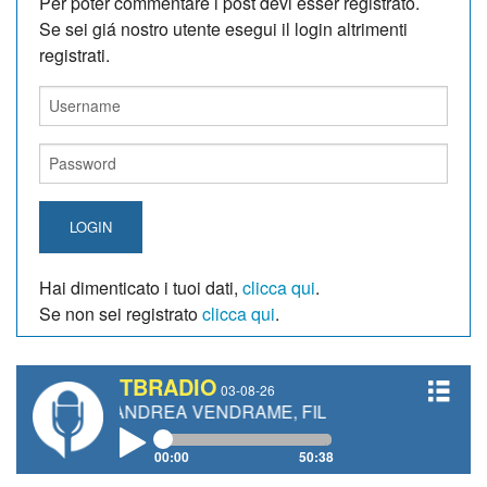
Per poter commentare i post devi esser registrato.
Se sei giá nostro utente esegui il login altrimenti
registrati.
LOGIN
Hai dimenticato i tuoi dati,
clicca qui
.
Se non sei registrato
clicca qui
.
TBRADIO
03-08-26
TTI, ANDREA VENDRAME, FILIPPO FIORELLI
00:00
50:38