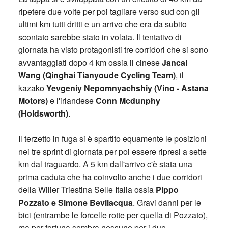
ripetere due volte per poi tagliare verso sud con gli
ultimi km tutti dritti e un arrivo che era da subito
scontato sarebbe stato in volata. Il tentativo di
giornata ha visto protagonisti tre corridori che si sono
avvantaggiati dopo 4 km ossia il cinese
Jancai
Wang (Qinghai Tianyoude Cycling Team)
, il
kazako
Yevgeniy Nepomnyachshiy (Vino - Astana
Motors)
e l'irlandese
Conn Mcdunphy
(Holdsworth)
.
Il terzetto in fuga si è spartito equamente le posizioni
nei tre sprint di giornata per poi essere ripresi a sette
km dal traguardo. A 5 km dall'arrivo c'è stata una
prima caduta che ha coinvolto anche i due corridori
della Wilier Triestina Selle Italia ossia
Pippo
Pozzato e Simone Bevilacqua
. Gravi danni per le
bici (entrambe le forcelle rotte per quella di Pozzato),
ma per fortuna sembra nessuno per i due