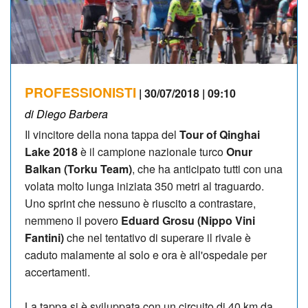
PROFESSIONISTI
| 30/07/2018 | 09:10
di Diego Barbera
Il vincitore della nona tappa del
Tour of Qinghai
Lake 2018
è il campione nazionale turco
Onur
Balkan (Torku Team)
, che ha anticipato tutti con una
volata molto lunga iniziata 350 metri al traguardo.
Uno sprint che nessuno è riuscito a contrastare,
nemmeno il povero
Eduard Grosu (Nippo Vini
Fantini)
che nel tentativo di superare il rivale è
caduto malamente al solo e ora è all'ospedale per
accertamenti.
La tappa si è sviluppata con un circuito di 40 km da