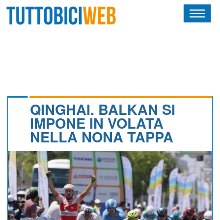
HOME
RIVISTA
SQUADRE
ATLETI
QINGHAI. BALKAN SI
IMPONE IN VOLATA
CALENDARIO
NELLA NONA TAPPA
OSCAR
ALBI D'ORO
NEWSLETTER