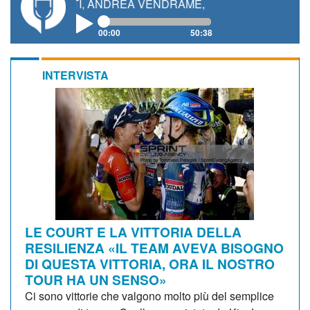
NETTI, ANDREA VENDRAME, FILIPPO FIORELLI
00:00
50:38
INTERVISTA
LE COURT E LA VITTORIA DELLA
RESILIENZA «IL TEAM AVEVA BISOGNO
DI QUESTA VITTORIA, ORA IL NOSTRO
TOUR HA UN SENSO»
Ci sono vittorie che valgono molto più del semplice