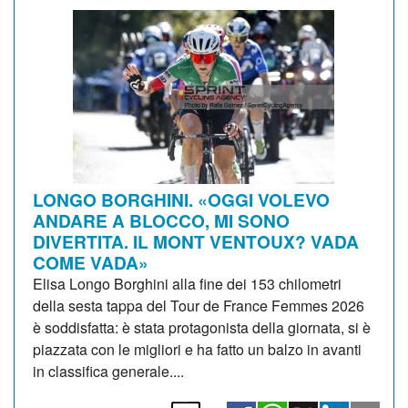
LONGO BORGHINI. «OGGI VOLEVO
ANDARE A BLOCCO, MI SONO
DIVERTITA. IL MONT VENTOUX? VADA
COME VADA»
Elisa Longo Borghini alla fine dei 153 chilometri
della sesta tappa del Tour de France Femmes 2026
è soddisfatta: è stata protagonista della giornata, si è
piazzata con le migliori e ha fatto un balzo in avanti
in classifica generale....