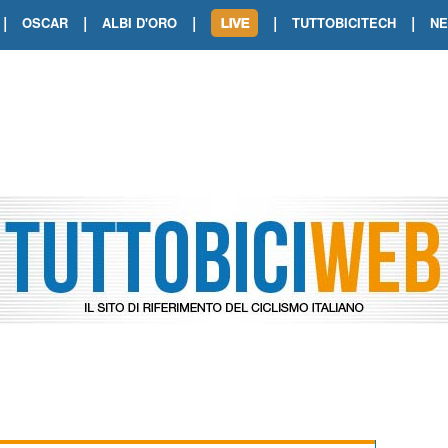
|
|
|
|
|
OSCAR
ALBI D'ORO
TUTTOBICITECH
N
TOUR DE FRANCE. SHOW DI VAN DER
TOUR DE FRANCE. CARAPAZ FIRMA I
TOUR DE FRANCE. POKERISSIMO TA
TOUR DE FRANCE. ORCIERES-MERL
TOUR DE FRANCE. A VOIRON TRIONF