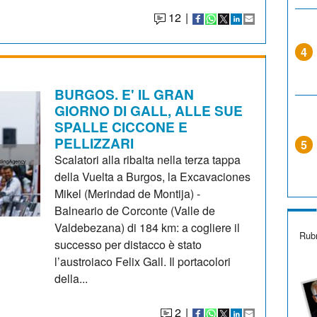
12
|
4
BURGOS. E' IL GRAN
GIORNO DI GALL, ALLE SUE
SPALLE CICCONE E
PELLIZZARI
5
Scalatori alla ribalta nella terza tappa
della Vuelta a Burgos, la Excavaciones
Mikel (Merindad de Montija) -
Balneario de Corconte (Valle de
Valdebezana) di 184 km: a cogliere il
Rubr
successo per distacco è stato
l’austroiaco Felix Gall. Il portacolori
della...
2
|