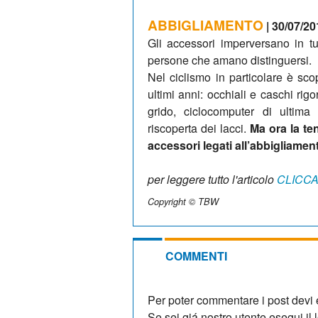
ABBIGLIAMENTO
| 30/07/20
Gli accessori imperversano in tut
persone che amano distinguersi.
Nel ciclismo in particolare è sc
ultimi anni: occhiali e caschi rig
grido, ciclocomputer di ultima
riscoperta dei lacci.
Ma ora la t
accessori legati all’abbigliamen
per leggere tutto l'articolo
CLICCA
Copyright © TBW
COMMENTI
Per poter commentare i post devi e
Se sei giá nostro utente esegui il lo