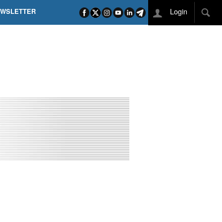
Login
EWSLETTER
 POEL SUI CAMPI ELISI! POGAČAR NELLA STORIA
L TAPPONE DEI TAPPONI
DEJ IN UNA TAPPA PAZZESCA
ETTE INCORONA CARAPAZ
O DI PHILIPSEN SU SCHMID E KOOIJ