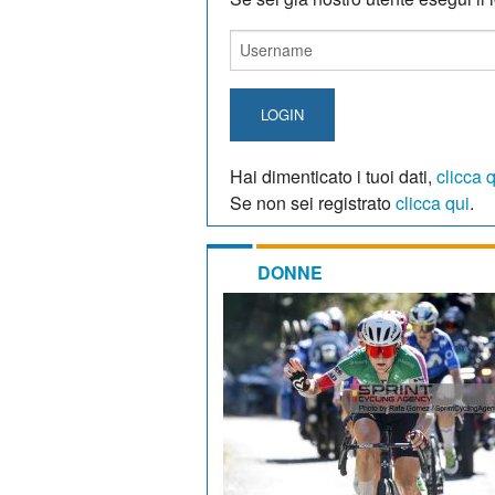
LOGIN
Hai dimenticato i tuoi dati,
clicca 
Se non sei registrato
clicca qui
.
DONNE