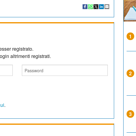
1
sser registrato.
gin altrimenti registrati.
2
qui
.
3