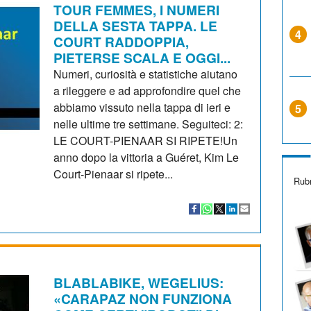
TOUR FEMMES, I NUMERI
DELLA SESTA TAPPA. LE
4
COURT RADDOPPIA,
PIETERSE SCALA E OGGI...
Numeri, curiosità e statistiche aiutano
a rileggere e ad approfondire quel che
abbiamo vissuto nella tappa di ieri e
5
nelle ultime tre settimane. Seguiteci: 2:
LE COURT-PIENAAR SI RIPETE!Un
anno dopo la vittoria a Guéret, Kim Le
Court-Pienaar si ripete...
Rubr
BLABLABIKE, WEGELIUS:
«CARAPAZ NON FUNZIONA