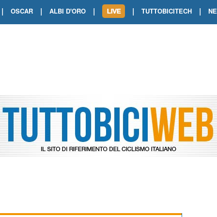
|
|
|
|
|
OSCAR
ALBI D'ORO
TUTTOBICITECH
N
TOUR DE FRANCE. SHOW DI VAN DER
TOUR DE FRANCE. CARAPAZ FIRMA I
TOUR DE FRANCE. POKERISSIMO TA
TOUR DE FRANCE. ORCIERES-MERL
TOUR DE FRANCE. A VOIRON TRIONF