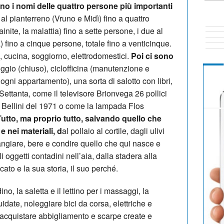
o i nomi delle quattro persone più importanti
e al pianterreno (Vruno e Midì) fino a quattro
nite, la malattia) fino a sette persone, i due al
ino a cinque persone, totale fino a venticinque.
cucina, soggiorno, elettrodomestici.
Poi ci sono
ggio (chiuso), ciclofficina (manutenzione e
ogni appartamento), una sorta di salotto con libri,
ettanta, come il televisore Brionvega 26 pollici
 Bellini del 1971 o come la lampada Flos
Tutto, ma proprio tutto, salvando quello che
e nei materiali, d
al pollaio al cortile, dagli ulivi
angiare, bere e condire quello che qui nasce e
oggetti contadini nell’aia, dalla stadera alla
icato e la sua storia, il suo perché.
no, la saletta e il lettino per i massaggi, la
uidate, noleggiare bici da corsa, elettriche e
, acquistare abbigliamento e scarpe create e