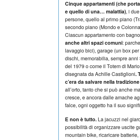
Cinque appartamenti (che portan
e quello di una… malattia)
, i du
persone, quello al primo piano (Trai
secondo piano (Mondo e Colonna) f
Ciascun appartamento con bagno, 
anche altri spazi comuni
: parche
lavaggio bici), garage (un box per 
dischi, memorabilia, sempre anni S
del 1979 o come il Totem di Mario
disegnata da Achille Castiglioni
. 
c’era da salvare nella tradizione 
all’orto, tanto che si può anche m
cresce, e ancora dalle amache agli 
falce, ogni oggetto ha il suo signif
E non è tutto.
La jacuzzi nel giardi
possibilità di organizzare uscite g
mountain bike, ricaricare batterie