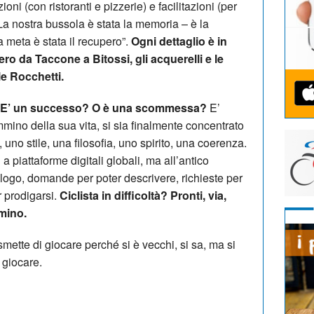
oni (con ristoranti e pizzerie) e facilitazioni (per
La nostra bussola è stata la memoria – è la
ra meta è stata il recupero”.
Ogni dettaglio è in
ero da Taccone a Bitossi, gli acquerelli e le
le Rocchetti.
? E’ un successo? O è una scommessa?
E’
mino della sua vita, si sia finalmente concentrato
uno stile, una filosofia, uno spirito, una coerenza.
a piattaforme digitali globali, ma all’antico
logo, domande per poter descrivere, richieste per
r prodigarsi.
Ciclista in difficoltà? Pronti, via,
mino.
mette di giocare perché si è vecchi, si sa, ma si
 giocare.