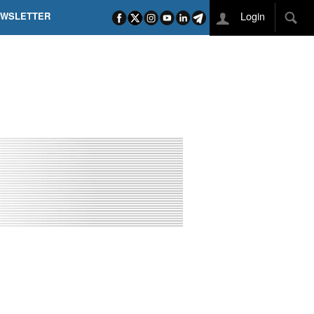
Login
EWSLETTER
 POEL SUI CAMPI ELISI! POGAČAR NELLA STORIA
L TAPPONE DEI TAPPONI
DEJ IN UNA TAPPA PAZZESCA
ETTE INCORONA CARAPAZ
O DI PHILIPSEN SU SCHMID E KOOIJ