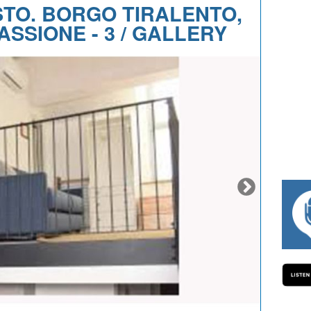
STO. BORGO TIRALENTO,
SSIONE - 3 / GALLERY
#334 CHARLY WEGELIUS, MAURO GIANET