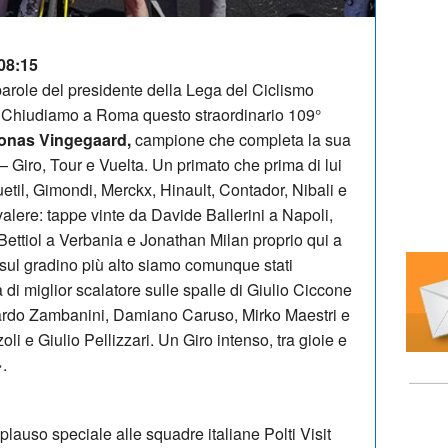
 08:15
 parole del presidente della Lega del Ciclismo
«
Chiudiamo a Roma questo straordinario 109°
onas Vingegaard,
campione che completa la sua
 — Giro, Tour e Vuelta. Un primato che prima di lui
uetil, Gimondi, Merckx, Hinault, Contador, Nibali e
i valere: tappe vinte da Davide Ballerini a Napoli,
ettiol a Verbania e Jonathan Milan proprio qui a
sul gradino più alto siamo comunque stati
 di miglior scalatore sulle spalle di Giulio Ciccone
ardo Zambanini, Damiano Caruso, Mirko Maestri e
i e Giulio Pellizzari. Un Giro intenso, tra gioie e
.
lauso speciale alle squadre italiane Polti Visit