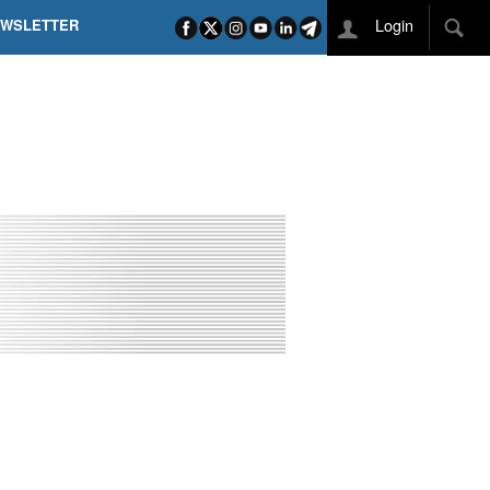
Login
EWSLETTER
 POEL SUI CAMPI ELISI! POGAČAR NELLA STORIA
L TAPPONE DEI TAPPONI
DEJ IN UNA TAPPA PAZZESCA
ETTE INCORONA CARAPAZ
O DI PHILIPSEN SU SCHMID E KOOIJ