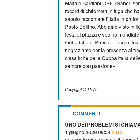
Malta e Bardiani CSF 7Saber: sempr
record di chilometri in fuga che h
saputo raccontare l’Italia in pro
Paolo Bellino. Abbiamo visto milio
festa di piazza e vetrina mondiale
territoriali del Paese — come ricor
ringraziamo per la presenza al tra
classifiche della Coppa Italia del
sempre con passione».
Copyright © TBW
COMMENTI
UNO DEI PROBLEMI SI CHIAM
1 giugno 2026 09:24
kisio
un evento che racconta il paese? 