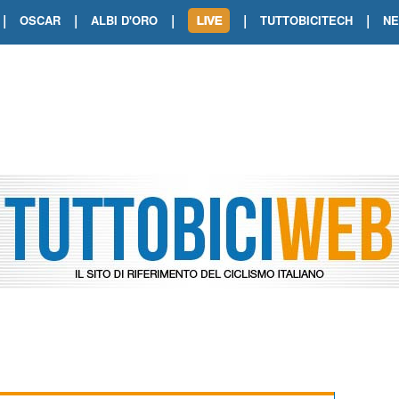
|
|
|
|
|
OSCAR
ALBI D'ORO
TUTTOBICITECH
N
TOUR DE FRANCE. SHOW DI VAN DER
TOUR DE FRANCE. CARAPAZ FIRMA I
TOUR DE FRANCE. POKERISSIMO TA
TOUR DE FRANCE. ORCIERES-MERL
TOUR DE FRANCE. A VOIRON TRIONF