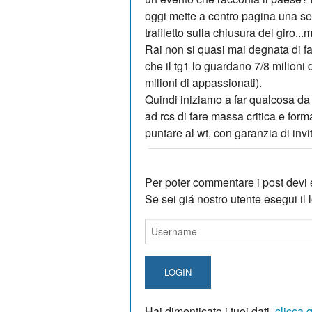
oggi mette a centro pagina una se
trafiletto sulla chiusura del giro..
Rai non si quasi mai degnata di far
che il tg1 lo guardano 7/8 milioni d
milioni di appassionati).
Quindi iniziamo a far qualcosa da 
ad rcs di fare massa critica e fo
puntare al wt, con garanzia di invi
Per poter commentare i post devi e
Se sei giá nostro utente esegui il lo
LOGIN
Hai dimenticato i tuoi dati,
clicca 