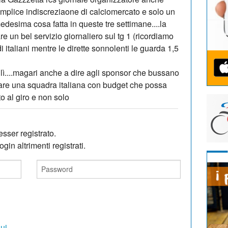
mplice indiscreziaone di calciomercato e solo un
.medesima cosa fatta in queste tre settimane....la
e un bel servizio giornaliero sul tg 1 (ricordiamo
i italiani mentre le dirette sonnolenti le guarda 1,5
lì....magari anche a dire agli sponsor che bussano
rmare una squadra italiana con budget che possa
to al giro e non solo
sser registrato.
gin altrimenti registrati.
qui
.