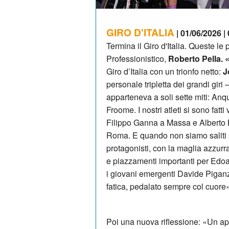
GIRO D'ITALIA
| 01/06/2026 |
Termina il Giro d'Italia. Queste le
Professionistico,
Roberto Pella. 
Giro d’Italia con un trionfo netto:
J
personale tripletta dei grandi giri
apparteneva a soli sette miti: Anq
Froome. I nostri atleti si sono fatt
Filippo Ganna a Massa e Alberto B
Roma. E quando non siamo saliti 
protagonisti, con la maglia azzurra
e piazzamenti importanti per Edo
i giovani emergenti Davide Piganzol
fatica, pedalato sempre col cuore»
Poi una nuova riflessione: «Un app