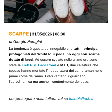
SCARPE
| 31/05/2026 | 08:30
di Giorgio Perugini
La tendenza è questa ed innegabile che
tutti i principali
protagonisti del WorldTour pedalino oggi con scarpe
dotate di lacci
. Ad essere svelate nelle ultime ore sono
state
le
Trek RSL Lace Road
e MTB
, due calzature che
spesso hanno meritato l’inquadratura dei cameraman nelle
prime corse dell’anno. I vari vantaggi riguardano
l’aerodinamica ma anche il contenimento del peso.
per proseguire nella lettura vai su
tuttobicitech.it