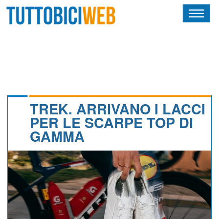
HOME
RIVISTA
SQUADRE
ATLETI
TREK. ARRIVANO I LACCI
PER LE SCARPE TOP DI
CALENDARIO
GAMMA
OSCAR
ALBI D'ORO
NEWSLETTER