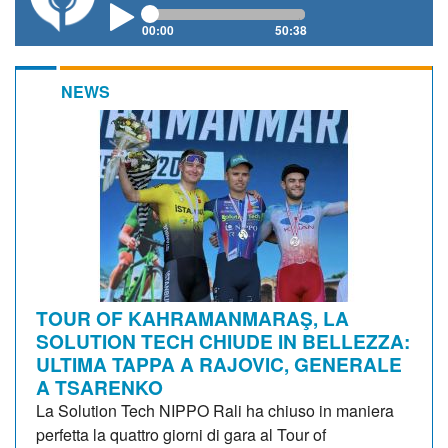
00:00
50:38
NEWS
TOUR OF KAHRAMANMARAŞ, LA
SOLUTION TECH CHIUDE IN BELLEZZA:
ULTIMA TAPPA A RAJOVIC, GENERALE
A TSARENKO
La Solution Tech NIPPO Rali ha chiuso in maniera
perfetta la quattro giorni di gara al Tour of