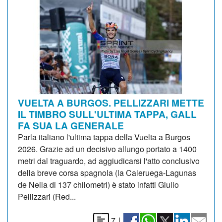
VUELTA A BURGOS. PELLIZZARI METTE
IL TIMBRO SULL'ULTIMA TAPPA, GALL
FA SUA LA GENERALE
Parla italiano l'ultima tappa della Vuelta a Burgos
2026. Grazie ad un decisivo allungo portato a 1400
metri dal traguardo, ad aggiudicarsi l'atto conclusivo
della breve corsa spagnola (la Caleruega-Lagunas
de Neila di 137 chilometri) è stato infatti Giulio
Pellizzari (Red...
7
|