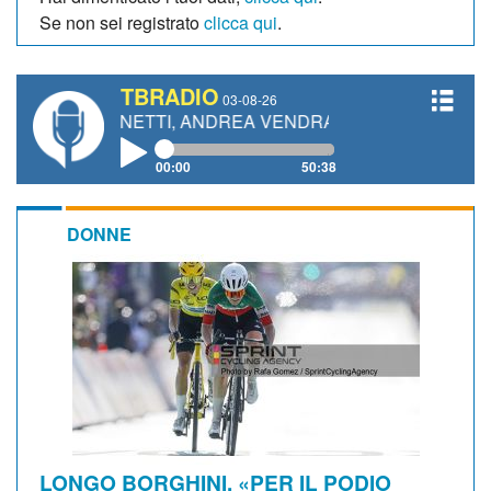
Se non sei registrato
clicca qui
.
TBRADIO
03-08-26
O GIANETTI, ANDREA VENDRAME, FILIPPO FIORELLI
00:00
50:38
DONNE
LONGO BORGHINI. «PER IL PODIO