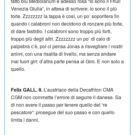
fatto blu Mediolanum e adesso rosa “Io sono il Friuli
Venezia Giulia”, in attesa di scrivere: io sono il più
forte. Zzzzzzzz la tappa è così, un po’ soporifera fin
quando i calabroni non decidono di ronzare più forte,
di dare fastidio. I calabroni sono troppo più forti,
troppo più degli altri. Zzzzzzzz un po’ di calo di
palpebra c’è, poi ci pensa Jonas a risvegliare i nostri
animi, con una risalita di livello, ma senza andare
mai fuori giri: d’altra parte pensa al Giro. E non solo a
quello.
Felix GALL. 8.
L’austriaco della Decathlon CMA
CGM non commette l’errore di seguire il danese. Sa
di non avere il passo per tenere quello del “re
pescatore”: prosegue del suo passo e con quello
limita i danni.