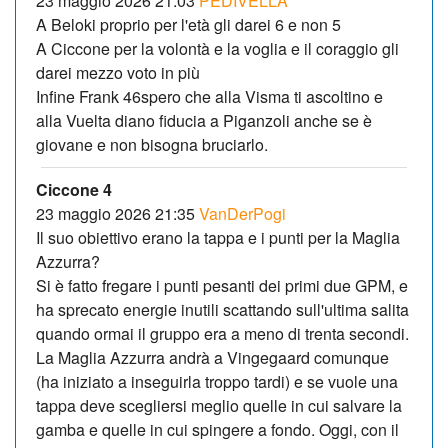
23 maggio 2026 21:03
PEDIVELLA
A Beloki proprio per l'età gli darei 6 e non 5
A Ciccone per la volontà e la voglia e il coraggio gli
darei mezzo voto in più
Infine Frank 46spero che alla Visma ti ascoltino e
alla Vuelta diano fiducia a Piganzoli anche se è
giovane e non bisogna bruciarlo.
Ciccone 4
23 maggio 2026 21:35
VanDerPogi
Il suo obiettivo erano la tappa e i punti per la Maglia
Azzurra?
Si è fatto fregare i punti pesanti dei primi due GPM, e
ha sprecato energie inutili scattando sull'ultima salita
quando ormai il gruppo era a meno di trenta secondi.
La Maglia Azzurra andrà a Vingegaard comunque
(ha iniziato a inseguirla troppo tardi) e se vuole una
tappa deve scegliersi meglio quelle in cui salvare la
gamba e quelle in cui spingere a fondo. Oggi, con il