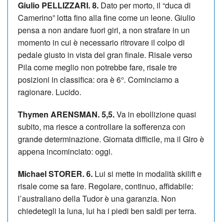
Giulio PELLIZZARI. 8.
Dato per morto, il “duca di
Camerino” lotta fino alla fine come un leone. Giulio
pensa a non andare fuori giri, a non strafare in un
momento in cui è necessario ritrovare il colpo di
pedale giusto in vista del gran finale. Risale verso
Pila come meglio non potrebbe fare, risale tre
posizioni in classifica: ora è 6°. Cominciamo a
ragionare. Lucido.
Thymen ARENSMAN. 5,5.
Va in ebollizione quasi
subito, ma riesce a controllare la sofferenza con
grande determinazione. Giornata difficile, ma il Giro è
appena incominciato: oggi.
Michael STORER. 6.
Lui si mette in modalità skilift e
risale come sa fare. Regolare, continuo, affidabile:
l’australiano della Tudor è una garanzia. Non
chiedetegli la luna, lui ha i piedi ben saldi per terra.