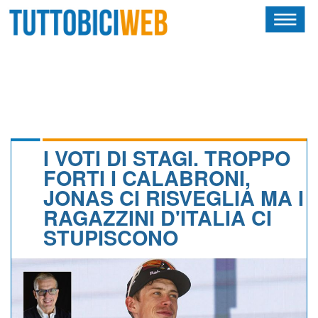
HOME
RIVISTA
SQUADRE
ATLETI
I VOTI DI STAGI. TROPPO
FORTI I CALABRONI,
CALENDARIO
JONAS CI RISVEGLIA MA I
RAGAZZINI D'ITALIA CI
OSCAR
STUPISCONO
ALBI D'ORO
NEWSLETTER