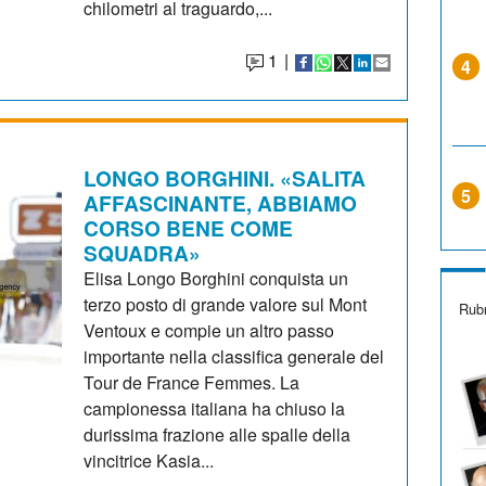
chilometri al traguardo,...
1
|
4
LONGO BORGHINI. «SALITA
5
AFFASCINANTE, ABBIAMO
CORSO BENE COME
SQUADRA»
Elisa Longo Borghini conquista un
terzo posto di grande valore sul Mont
Rubr
Ventoux e compie un altro passo
importante nella classifica generale del
Tour de France Femmes. La
campionessa italiana ha chiuso la
durissima frazione alle spalle della
vincitrice Kasia...