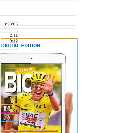
3:23:05
,,
0:11
0:12
DIGITAL EDITION
,,
,,
,,
,,
,,
,,