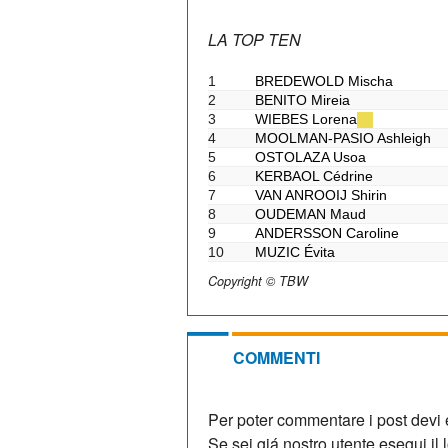
LA TOP TEN
1
BREDEWOLD
Mischa
2
BENITO
Mireia
3
WIEBES
Lorena
4
MOOLMAN-PASIO
Ashleigh
5
OSTOLAZA
Usoa
6
KERBAOL
Cédrine
7
VAN ANROOIJ
Shirin
8
OUDEMAN
Maud
9
ANDERSSON
Caroline
10
MUZIC
Évita
Copyright © TBW
COMMENTI
Per poter commentare i post devi e
Se sei giá nostro utente esegui il lo