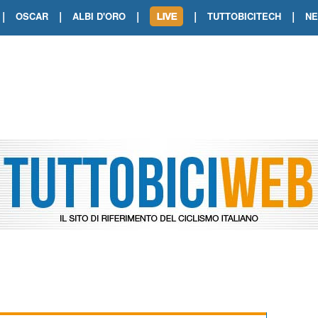
|
|
|
|
|
OSCAR
ALBI D'ORO
TUTTOBICITECH
N
TOUR DE FRANCE. SHOW DI VAN DER
TOUR DE FRANCE. CARAPAZ FIRMA I
TOUR DE FRANCE. POKERISSIMO TA
TOUR DE FRANCE. ORCIERES-MERL
TOUR DE FRANCE. A VOIRON TRIONF