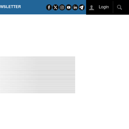
Login
EWSLETTER
 POEL SUI CAMPI ELISI! POGAČAR NELLA STORIA
L TAPPONE DEI TAPPONI
DEJ IN UNA TAPPA PAZZESCA
ETTE INCORONA CARAPAZ
O DI PHILIPSEN SU SCHMID E KOOIJ