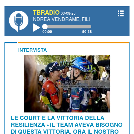
TBRADIO
03-08-26
I, ANDREA VENDRAME, FILIPPO FIORELLI
00:00
50:38
INTERVISTA
LE COURT E LA VITTORIA DELLA
RESILIENZA «IL TEAM AVEVA BISOGNO
DI QUESTA VITTORIA, ORA IL NOSTRO