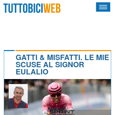
HOME
RIVISTA
SQUADRE
ATLETI
GATTI & MISFATTI. LE MIE
SCUSE AL SIGNOR
CALENDARIO
EULALIO
OSCAR
ALBI D'ORO
NEWSLETTER