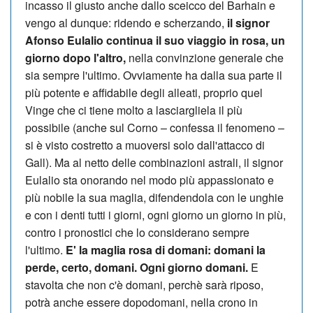
incasso il giusto anche dallo sceicco del Barhain e
vengo al dunque: ridendo e scherzando,
il signor
Afonso Eulalio continua il suo viaggio in rosa, un
giorno dopo l'altro,
nella convinzione generale che
sia sempre l'ultimo. Ovviamente ha dalla sua parte il
più potente e affidabile degli alleati, proprio quel
Vinge che ci tiene molto a lasciargliela il più
possibile (anche sul Corno – confessa il fenomeno –
si è visto costretto a muoversi solo dall'attacco di
Gall). Ma al netto delle combinazioni astrali, il signor
Eulalio sta onorando nel modo più appassionato e
più nobile la sua maglia, difendendola con le unghie
e con i denti tutti i giorni, ogni giorno un giorno in più,
contro i pronostici che lo considerano sempre
l'ultimo.
E' la maglia rosa di domani: domani la
perde, certo, domani. Ogni giorno domani.
E
stavolta che non c'è domani, perchè sarà riposo,
potrà anche essere dopodomani, nella crono in