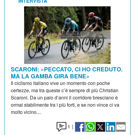
INTERVISTA
SCARONI: «PECCATO, CI HO CREDUTO.
MA LA GAMBA GIRA BENE»
Il ciclismo italiano vive un momento con poche
certezze, ma tra queste c’è sempre di più Christian
Scaroni. Da un paio d’anni il corridore bresciano è
ormai stabilmente tra i più forti, e se non vince ci va
molto vicino....
1
|