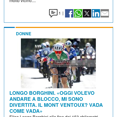
molto vicino....
1
|
DONNE
LONGO BORGHINI. «OGGI VOLEVO
ANDARE A BLOCCO, MI SONO
DIVERTITA. IL MONT VENTOUX? VADA
COME VADA»
Elisa Longo Borghini alla fine dei 153 chilometri