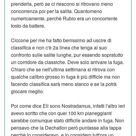
prenderla, però se ci riescono si ritrovano meno
concorrenza poi per la salita. Quantomeno
numericamente, perchè Rubio era un concorrente
tosto da battere.
Ciccone per me ha fatto benissimo ad uscire di
classifica e non c'è 2a linea che tenga al suo
confronto sulle salite lunghe, pur essendo sopratutto
un corridore da classiche. Deve solo arrivare la fuga.
Chiaro che se nell'ultima settimana si ritrova con
qualche calibro grosso in fuga è più difficle ma non
facendo classifica sarà meno stanco e se la potrà
giocare meglio.
Poi come dice Eli sono Nostradamus, infatti l'altro ieri
avevo scritto che con quei 100 km pianeggianti
sarebbe comunque stato difficile andare in fuga. Non
pensavo che la Dechatlon però puntasse alla tappa
perchè lo consideravo, e lo considero tutt'ora un