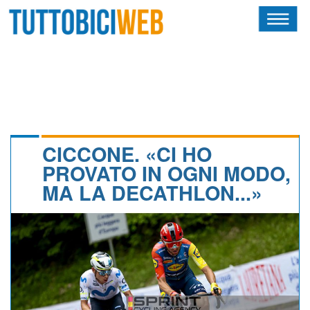
HOME
RIVISTA
SQUADRE
ATLETI
CICCONE. «CI HO
PROVATO IN OGNI MODO,
CALENDARIO
MA LA DECATHLON...»
OSCAR
ALBI D'ORO
NEWSLETTER