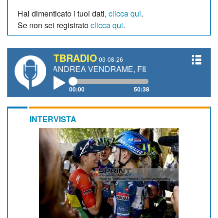
Hai dimenticato i tuoi dati,
clicca qui
.
Se non sei registrato
clicca qui
.
TBRADIO
03-08-26
TI, ANDREA VENDRAME, FILIPPO FIORELLI
00:00
50:38
INTERVISTA