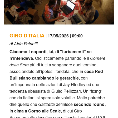
GIRO D'ITALIA
| 17/05/2026 | 09:00
di Aldo Peinetti
Giacomo Leopardi, lui, di "turbamenti" se
n'intendeva
. Ciclisticamente parlando, è il
Corriere
della Sera
più di tutti a sdoganare quel termine,
associandolo all’ipotesi, fondata, che
in casa Red
Bull stiano cambiando le gerarchie,
con
un’impennata delle azioni di Jay Hindley ed una
tendenza ribassista di Giulio Pellizzari. Un “fixing”
che da italiani si spera solo volatile. Molto potrebbe
dire quello che
Gazzetta
definisce
secondo round,
in cima a Corno alle Scale
, di cui Ciro
Scognamiglio descrive con efficacia i contorni (10,8