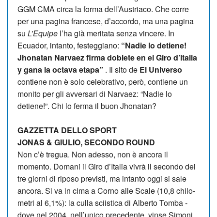
GGM CMA circa la forma dell’Austriaco. Che corre
per una pagina francese, d’accordo, ma una pagina
su
L’Equipe
l’ha già meritata senza vincere. In
Ecuador, intanto, festeggiano:
“Nadie lo detiene!
Jhonatan Narvaez firma doblete en el Giro d’Italia
y gana la octava etapa”
. Il sito de
El Universo
contiene non è solo celebrativo, però, contiene un
monito per gli avversari di Narvaez: “Nadie lo
detiene!”. Chi lo ferma il buon Jhonatan?
GAZZETTA DELLO SPORT
JONAS & GIULIO, SECONDO ROUND
Non c’è tre­gua. Non adesso, non è ancora il
momento. Domani il Giro d’Ita­lia vivrà il secondo dei
tre giorni di riposo pre­vi­sti, ma intanto oggi si sale
ancora. Si va in cima a Corno alle Scale (10,8 chi­lo­
me­tri al 6,1%): la culla scii­stica di Alberto Tomba -
dove nel 2004, nell’unico pre­ce­dente, vinse Simoni