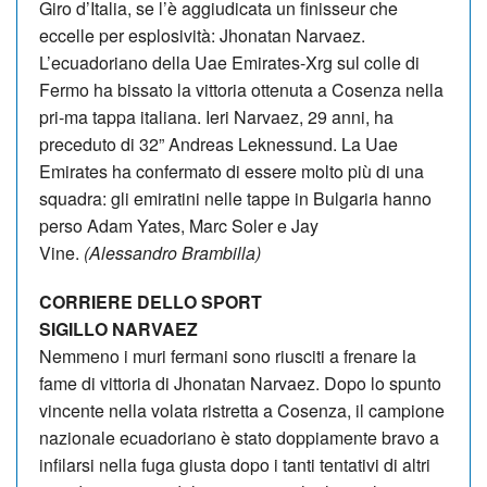
Giro d’Italia, se l’è aggiudicata un ﬁnisseur che
eccelle per esplosività: Jhonatan Narvaez.
L’ecuadoriano della Uae Emirates-Xrg sul colle di
Fermo ha bissato la vittoria ottenuta a Cosenza nella
pri-ma tappa italiana. Ieri Narvaez, 29 anni, ha
preceduto di 32” Andreas Leknessund. La Uae
Emirates ha confermato di essere molto più di una
squadra: gli emiratini nelle tappe in Bulgaria hanno
perso Adam Yates, Marc Soler e Jay
Vine.
(Alessandro Brambilla)
CORRIERE DELLO SPORT
SIGILLO NARVAEZ
Nemmeno i muri fermani sono riusciti a frenare la
fame di vittoria di Jhonatan Narvaez. Dopo lo spunto
vincente nella volata ristretta a Cosenza, il campione
nazionale ecuadoriano è stato doppiamente bravo a
inﬁlarsi nella fuga giusta dopo i tanti tentativi di altri