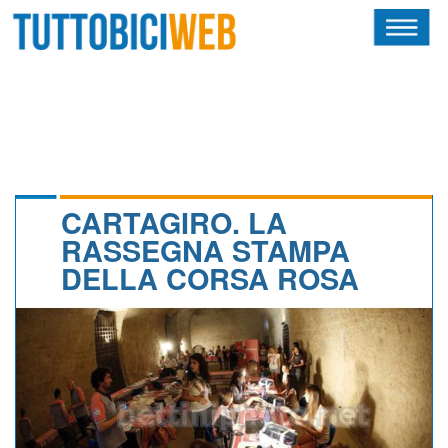
HOME
RIVISTA
SQUADRE
ATLETI
CARTAGIRO. LA
RASSEGNA STAMPA
CALENDARIO
DELLA CORSA ROSA
OSCAR
ALBI D'ORO
NEWSLETTER