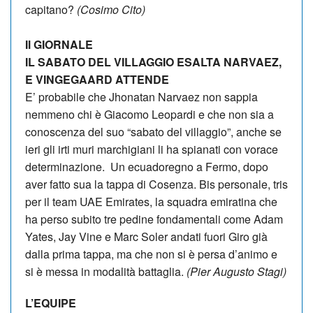
capitano?
(Cosimo Cito)
Il GIORNALE
IL SABATO DEL VILLAGGIO ESALTA NARVAEZ,
E VINGEGAARD ATTENDE
E’ probabile che Jhonatan Narvaez non sappia
nemmeno chi è Giacomo Leopardi e che non sia a
conoscenza del suo “sabato del villaggio”, anche se
ieri gli irti muri marchigiani li ha spianati con vorace
determinazione. Un ecuadoregno a Fermo, dopo
aver fatto sua la tappa di Cosenza. Bis personale, tris
per il team UAE Emirates, la squadra emiratina che
ha perso subito tre pedine fondamentali come Adam
Yates, Jay Vine e Marc Soler andati fuori Giro già
dalla prima tappa, ma che non si è persa d’animo e
si è messa in modalità battaglia.
(Pier Augusto Stagi)
L’EQUIPE