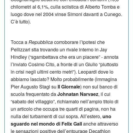
chilometri al 6,1%, culla sciistica di Alberto Tomba e
luogo dove nel 2004 vinse Simoni davanti a Cunego.
C’è tutto).
Tocca a
Repubblica
corroborare l’ipotesi che
Pellizzari stia trovando un rivale interno in Jay
Hindley (“sgambettava che era un piacere” - annota
l’inviato Cosimo Cito, a fronte di un Giulio “piuttosto
in crisi negli ultimi cento metri”). Leopardi dove lo
abbiamo lasciato? Molto probabilmente (immagina
Pier Augusto Stagi su
Il Giornale
) non sul banco di
scuola frequentato da
Johnatan Narvaez
, il cui
“sabato del villaggio”, richiamato nell’ampio titolo di
un articolo che occupa tre quarti di pagina, non ha
nulla dei turbamenti di cui sopra. All’estero,
uno
sguardo nel mondo di Felix Gall
anche attraverso
le sensazioni positive dell’entourage Decathlon