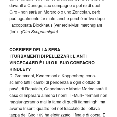
davanti a Cunego, suo com­pa­gno e poi re di quel
Giro - non sarà un Mor­ti­rolo o uno Zon­co­lan, però
può ugual­mente far male, anche per­ché arriva dopo
l’accop­piata Bloc­khaus (venerdì)-Muri mar­chi­giani
(ieri).
(Ciro Scognamiglio)
CORRIERE DELLA SERA
I TURBAMENTI DI PELLIZZARI: L'ANTI
VINGEGAARD È LUI O IL SUO COMPAGNO
HINDLEY?
Di Gram­mont, Kware­mont e Kop­pen­berg cono­
sciamo tutti i cambi di pen­denza e ogni ciot­tolo di
pavé, di Repu­tolo, Capo­darco e Monte Marino sarà il
caso di impa­rare almeno i nomi. I «Muri» fer­mani non
rag­giun­ge­ranno mai la fama di quelli fiam­min­ghi ma
averne inse­riti quat­tro ieri nel trac­ciato dell’ottava
tappa del Giro 109 ha elet­triz­zato il finale di corsa. E