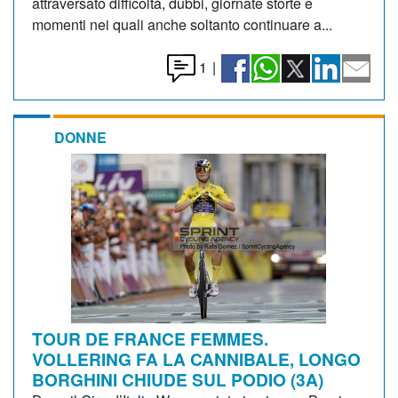
attraversato difficoltà, dubbi, giornate storte e
momenti nei quali anche soltanto continuare a...
1
|
DONNE
TOUR DE FRANCE FEMMES.
VOLLERING FA LA CANNIBALE, LONGO
BORGHINI CHIUDE SUL PODIO (3A)