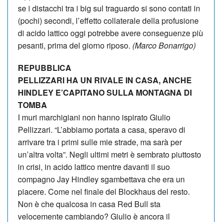
se i distac­chi tra i big sul tra­guardo si sono con­tati in
(pochi) secondi, l’effetto col­la­te­rale della pro­fu­sione
di acido lat­tico oggi potrebbe avere con­se­guenze più
pesanti, prima del giorno riposo.
(Marco Bonarrigo)
REPUBBLICA
PELLIZZARI HA UN RIVALE IN CASA, ANCHE
HINDLEY E’CAPITANO SULLA MONTAGNA DI
TOMBA
I muri marchigiani non hanno ispirato Giulio
Pellizzari. “L’abbiamo portata a casa, speravo di
arrivare tra i primi sulle mie strade, ma sarà per
un’altra volta”. Negli ultimi metri è sembrato piuttosto
in crisi, in acido lattico mentre davanti il suo
compagno Jay Hindley sgambettava che era un
piacere. Come nel finale del Blockhaus del resto.
Non è che qualcosa in casa Red Bull sta
velocemente cambiando? Giulio è ancora il