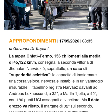
APPROFONDIMENTI
| 17/05/2026 | 08:35
di Giovanni Di Trapani
La tappa Chieti–Fermo, 156 chilometri alla media
di 45,122 km/h
, consegna la seconda vittoria di
Jhonatan Narváez è, soprattutto, u
n caso di
“superiorità selettiva”
: la capacità di trasformare
una corsa veloce, nervosa e instabile in un vantaggio
misurabile. Il tabellino registra Narváez davanti ad
Andreas Leknessund, a 32”, e Martin Tjøtta, a 42”,
con 180 punti UCI assegnati al vincitore. Ma
il dato
grezzo va riletto.
Il margine di 32” sul secondo,