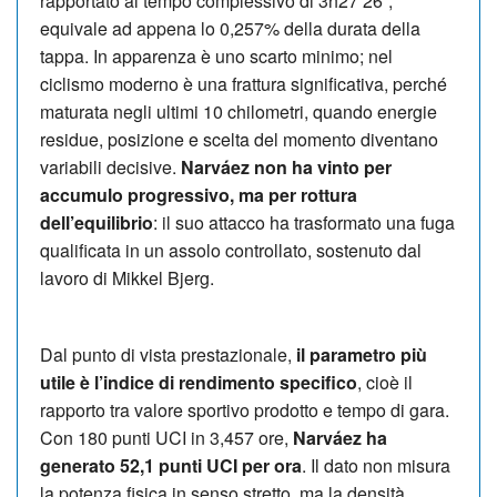
rapportato al tempo complessivo di 3h27’26”,
equivale ad appena lo 0,257% della durata della
tappa. In apparenza è uno scarto minimo; nel
ciclismo moderno è una frattura significativa, perché
maturata negli ultimi 10 chilometri, quando energie
residue, posizione e scelta del momento diventano
variabili decisive.
Narváez non ha vinto per
accumulo progressivo, ma per rottura
dell’equilibrio
: il suo attacco ha trasformato una fuga
qualificata in un assolo controllato, sostenuto dal
lavoro di Mikkel Bjerg.
Dal punto di vista prestazionale,
il parametro più
utile è l’indice di rendimento specifico
, cioè il
rapporto tra valore sportivo prodotto e tempo di gara.
Con 180 punti UCI in 3,457 ore,
Narváez ha
generato 52,1 punti UCI per ora
. Il dato non misura
la potenza fisica in senso stretto, ma la densità