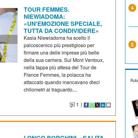
4
TOUR FEMMES.
NIEWIADOMA:
«UN'EMOZIONE SPECIALE,
TUTTA DA CONDIVIDERE»
Kasia Niewiadoma ha scelto il
5
palcoscenico più prestigioso per
firmare una delle imprese più belle
della sua carriera. Sul Mont Ventoux,
nella tappa più attesa del Tour de
France Femmes, la polacca ha
Rubr
attaccato quando mancavano dieci
chilometri al traguardo,...
1
|
LONGO BORGHINI. «SALITA