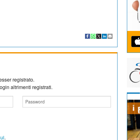
sser registrato.
gin altrimenti registrati.
qui
.