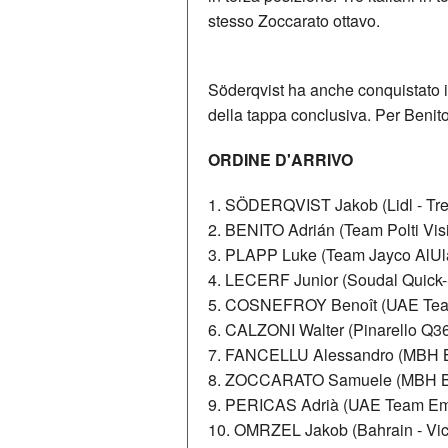
stesso Zoccarato ottavo.
Söderqvist ha anche conquistato il
della tappa conclusiva. Per Benito
ORDINE D'ARRIVO
1. SÖDERQVIST Jakob (Lidl - Trek
2. BENITO Adrián (Team Polti Visi
3. PLAPP Luke (Team Jayco AlUla
4. LECERF Junior (Soudal Quick-
5. COSNEFROY Benoît (UAE Tea
6. CALZONI Walter (Pinarello Q36
7. FANCELLU Alessandro (MBH B
8. ZOCCARATO Samuele (MBH Ba
9. PERICAS Adrià (UAE Team Emi
10. OMRZEL Jakob (Bahrain - Vict