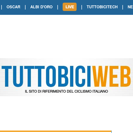
|
|
|
|
|
OSCAR
ALBI D'ORO
TUTTOBICITECH
N
TOUR DE FRANCE. SHOW DI VAN DER
TOUR DE FRANCE. CARAPAZ FIRMA I
TOUR DE FRANCE. POKERISSIMO TA
TOUR DE FRANCE. ORCIERES-MERL
TOUR DE FRANCE. A VOIRON TRIONF