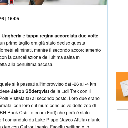
26 | 16:05
'
Ungheria
e
tappa regina accorciata due volte
 un primo taglio era già stato deciso questa
ilometri eliminati, mentre il secondo accorciamento
on la cancellazione dell'ultima salita in
tta alla penultima ascesa.
quale si è passati all'improvviso dai -26 ai -4 km
vedese
Jakob Söderqvist
della Lidl Trek con il
olti VisitMalta) al secondo posto. Loro due erano
giornata, con loro sul muro conclusivo dello zoo di
BH Bank Csb Telecom Fort) che però è stato
tori comandato da Luke Plapp (Jayco AlUla) giunto
top ten con Calzoni sesto, Facellu settimo e lo