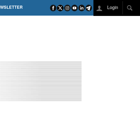
Login
EWSLETTER
 POEL SUI CAMPI ELISI! POGAČAR NELLA STORIA
L TAPPONE DEI TAPPONI
DEJ IN UNA TAPPA PAZZESCA
ETTE INCORONA CARAPAZ
O DI PHILIPSEN SU SCHMID E KOOIJ