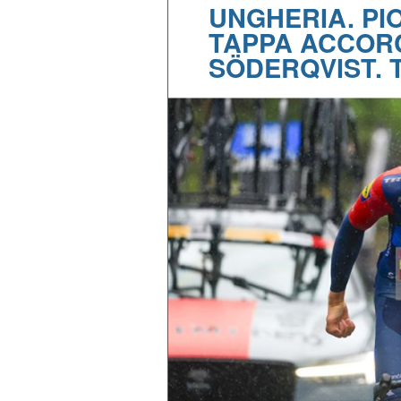
UNGHERIA. PI
TAPPA ACCORC
SÖDERQVIST. T