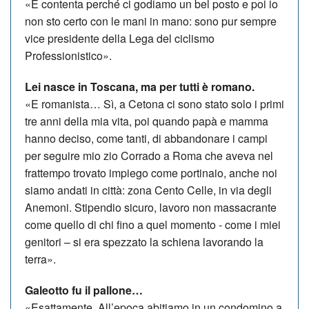
«È contenta perché ci godiamo un bel posto e poi io
non sto certo con le mani in mano: sono pur sempre
vice presidente della Lega del ciclismo
Professionistico».
Lei nasce in Toscana, ma per tutti è romano.
«E romanista… Sì, a Cetona ci sono stato solo i primi
tre anni della mia vita, poi quando papà e mamma
hanno deciso, come tanti, di abbandonare i campi
per seguire mio zio Corrado a Roma che aveva nel
frattempo trovato impiego come portinaio, anche noi
siamo andati in città: zona Cento Celle, in via degli
Anemoni. Stipendio sicuro, lavoro non massacrante
come quello di chi fino a quel momento - come i miei
genitori – si era spezzato la schiena lavorando la
terra».
Galeotto fu il pallone…
«Esattamente. All’epoca abitiamo in un condomino a