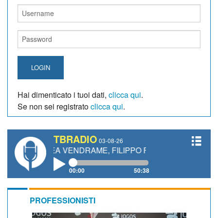
LOGIN
Hai dimenticato i tuoi dati,
clicca qui
.
Se non sei registrato
clicca qui
.
TBRADIO
03-08-26
EA VENDRAME, FILIPPO FIORELLI
00:00
50:38
PROFESSIONISTI