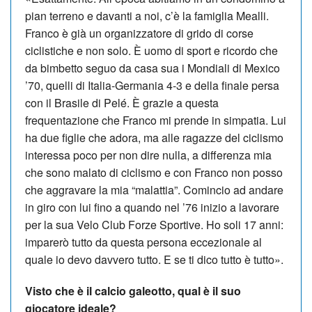
pian terreno e davanti a noi, c’è la famiglia Mealli.
Franco è già un organizzatore di grido di corse
ciclistiche e non solo. È uomo di sport e ricordo che
da bimbetto seguo da casa sua i Mondiali di Mexico
’70, quelli di Italia-Germania 4-3 e della finale persa
con il Brasile di Pelé. È grazie a questa
frequentazione che Franco mi prende in simpatia. Lui
ha due figlie che adora, ma alle ragazze del ciclismo
interessa poco per non dire nulla, a differenza mia
che sono malato di ciclismo e con Franco non posso
che aggravare la mia “malattia”. Comincio ad andare
in giro con lui fino a quando nel ’76 inizio a lavorare
per la sua Velo Club Forze Sportive. Ho soli 17 anni:
imparerò tutto da questa persona eccezionale al
quale io devo davvero tutto. E se ti dico tutto è tutto».
Visto che è il calcio galeotto, qual è il suo
giocatore ideale?