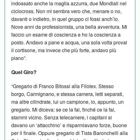
indossato anche la maglia azzurra, due Mondiali nel
ciclocross. Non mi sembra vero che, menare o no,
davanti o indietro, in quel gruppo ci fossi anch’io.
Nove anni da professionista, una bella avventura. Mi
faccio un esame di coscienza e ho la coscienza a
posto. Andavo a pane e acqua, una sola volta provai
il cortisone, ma invece che più forte, andavo più
piano”.
Quel Giro?
“Gregario di Franco Bitossi alla Filotex. Stesso
borgo, Carmignano, e stessa camera, letti separati,
ma altre cilindrate, lui un campione, io, appunto, un
gregario. Mi diceva: se ce la fai, finché ce la fai,
stammi vicino. Senza telecamere, i capitani si
davano un ‘attacchino’ e risparmiavano forze, buone
per il finale. Oppure gregario di Tista Baronchelli alla