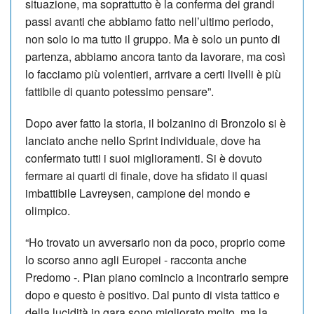
situazione, ma soprattutto è la conferma dei grandi
passi avanti che abbiamo fatto nell’ultimo periodo,
non solo io ma tutto il gruppo. Ma è solo un punto di
partenza, abbiamo ancora tanto da lavorare, ma così
lo facciamo più volentieri, arrivare a certi livelli è più
fattibile di quanto potessimo pensare”.
Dopo aver fatto la storia, il bolzanino di Bronzolo si è
lanciato anche nello Sprint individuale, dove ha
confermato tutti i suoi miglioramenti. Si è dovuto
fermare ai quarti di finale, dove ha sfidato il quasi
imbattibile Lavreysen, campione del mondo e
olimpico.
“Ho trovato un avversario non da poco, proprio come
lo scorso anno agli Europei - racconta anche
Predomo -. Pian piano comincio a incontrarlo sempre
dopo e questo è positivo. Dal punto di vista tattico e
della lucidità in gara sono migliorato molto, ma la