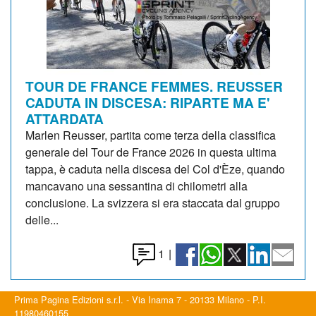
TOUR DE FRANCE FEMMES. REUSSER
CADUTA IN DISCESA: RIPARTE MA E'
ATTARDATA
Marlen Reusser, partita come terza della classifica
generale del Tour de France 2026 in questa ultima
tappa, è caduta nella discesa del Col d'Èze, quando
mancavano una sessantina di chilometri alla
conclusione. La svizzera si era staccata dal gruppo
delle...
1
|
Prima Pagina Edizioni s.r.l. - Via Inama 7 - 20133 Milano - P.I.
11980460155