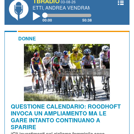
TBRADIO
03-08-26
IANETTI, ANDREA VENDRAME, FILIPPO FIORELLI
00:00
50:38
DONNE
QUESTIONE CALENDARIO: ROODHOFT
INVOCA UN AMPLIAMENTO MA LE
GARE INTANTO CONTINUANO A
SPARIRE
“Gli investimenti nel ciclismo femminile sono