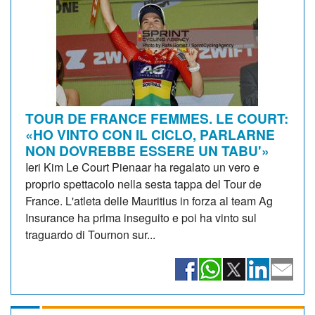
TOUR DE FRANCE FEMMES. LE COURT:
«HO VINTO CON IL CICLO, PARLARNE
NON DOVREBBE ESSERE UN TABU'»
Ieri Kim Le Court Pienaar ha regalato un vero e
proprio spettacolo nella sesta tappa del Tour de
France. L'atleta delle Mauritius in forza al team Ag
Insurance ha prima inseguito e poi ha vinto sul
traguardo di Tournon sur...