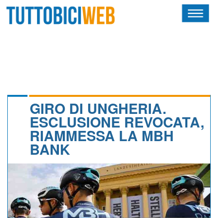
HOME
RIVISTA
SQUADRE
ATLETI
GIRO DI UNGHERIA.
ESCLUSIONE REVOCATA,
CALENDARIO
RIAMMESSA LA MBH
BANK
OSCAR
ALBI D'ORO
NEWSLETTER