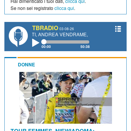
Hai dimenticato i tuoi dati,
clicca qui
.
Se non sei registrato
clicca qui
.
TBRADIO
03-08-26
NETTI, ANDREA VENDRAME, FILIPPO FIORELLI
00:00
50:38
DONNE
TOUR FEMMES. NIEWIADOMA: