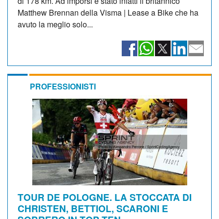
di 178 km. Ad imporsi è stato infatti il britannico
Matthew Brennan della Visma | Lease a Bike che ha
avuto la meglio solo...
PROFESSIONISTI
TOUR DE POLOGNE. LA STOCCATA DI
CHRISTEN, BETTIOL, SCARONI E