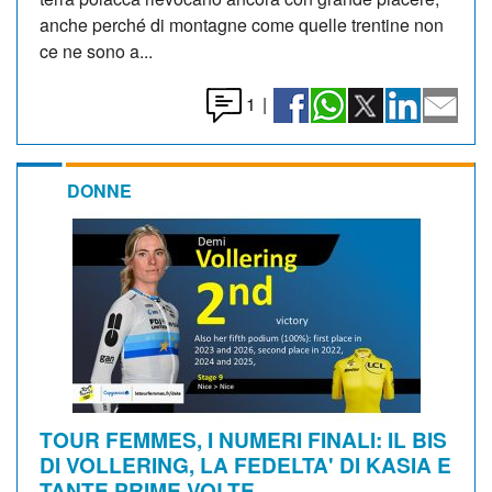
anche perché di montagne come quelle trentine non
ce ne sono a...
1
|
DONNE
TOUR FEMMES, I NUMERI FINALI: IL BIS
DI VOLLERING, LA FEDELTA' DI KASIA E
TANTE PRIME VOLTE