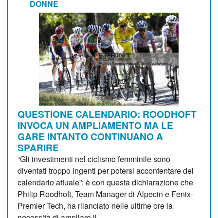
DONNE
QUESTIONE CALENDARIO: ROODHOFT
INVOCA UN AMPLIAMENTO MA LE
GARE INTANTO CONTINUANO A
SPARIRE
“Gli investimenti nel ciclismo femminile sono
diventati troppo ingenti per potersi accontentare del
calendario attuale”: è con questa dichiarazione che
Philip Roodhoft, Team Manager di Alpecin e Fenix-
Premier Tech, ha rilanciato nelle ultime ore la
necessità di ampliare il...