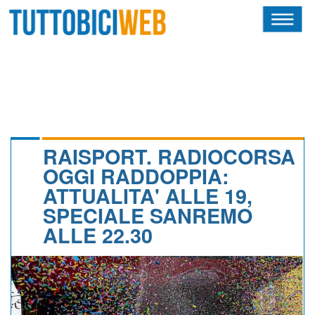
HOME
RIVISTA
SQUADRE
ATLETI
RAISPORT. RADIOCORSA
OGGI RADDOPPIA:
CALENDARIO
ATTUALITA' ALLE 19,
SPECIALE SANREMO
OSCAR
ALLE 22.30
ALBI D'ORO
NEWSLETTER