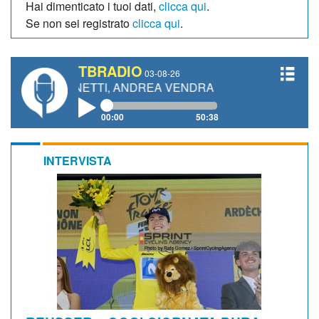
Hai dimenticato i tuoi dati,
clicca qui
.
Se non sei registrato
clicca qui
.
TBRADIO
03-08-26
O GIANETTI, ANDREA VENDRAME, FILIPPO FIORELLI
00:00
50:38
INTERVISTA