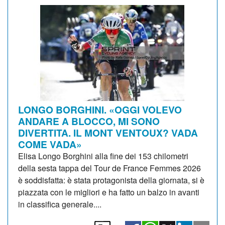
LONGO BORGHINI. «OGGI VOLEVO
ANDARE A BLOCCO, MI SONO
DIVERTITA. IL MONT VENTOUX? VADA
COME VADA»
Elisa Longo Borghini alla fine dei 153 chilometri
della sesta tappa del Tour de France Femmes 2026
è soddisfatta: è stata protagonista della giornata, si è
piazzata con le migliori e ha fatto un balzo in avanti
in classifica generale....