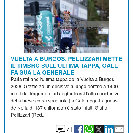
VUELTA A BURGOS. PELLIZZARI METTE
IL TIMBRO SULL'ULTIMA TAPPA, GALL
FA SUA LA GENERALE
Parla italiano l'ultima tappa della Vuelta a Burgos
2026. Grazie ad un decisivo allungo portato a 1400
metri dal traguardo, ad aggiudicarsi l'atto conclusivo
della breve corsa spagnola (la Caleruega-Lagunas
de Neila di 137 chilometri) è stato infatti Giulio
Pellizzari (Red...
7
|