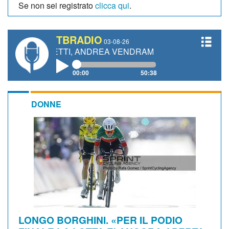
Se non sei registrato
clicca qui
.
TBRADIO
03-08-26
IANETTI, ANDREA VENDRAME, FILIPPO FIORELLI
00:00
50:38
DONNE
LONGO BORGHINI. «PER IL PODIO