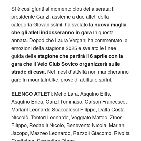
Si è così giunti al momento clou della serata: il
presidente Canzi, assieme a due atleti della
categoria Giovanissimi, ha svelato l
a nuova maglia
che gli atleti indosseranno in gara
in questa
annata. Dopodiché Laura Vergani ha commentato le
emozioni della stagione 2025 e svelato le linee
guida della
stagione che partirà il 6 aprile con la
gara che il Velo Club Sovico organizzerà sulle
strade di casa.
Nei mesi d’attività non mancheranno
gare in mountainbike, prove di abilità e sprint.
ELENCO ATLETI
: Mello Lara, Asquino Ellis,
Asquino Enea, Canzi Tommaso, Carson Francesco,
Mariani Leonardo Scaccalossi Filippo, Dalla Costa
Niccolò, Tentori Leonardo, Veggiato Matteo, Zinesi
Filippo, Redaelli Nicolò, Benevento Nicola, Mariani
Jacopo, Mazzeo Leonardo, Razzoli Giacomo, Rivolta
Guglielmo, Sorrentino Diego.