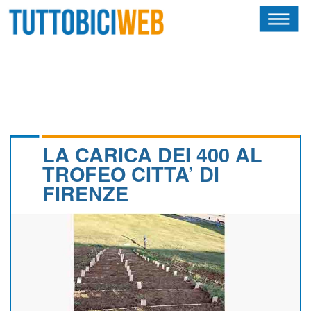
HOME
RIVISTA
SQUADRE
ATLETI
LA CARICA DEI 400 AL
TROFEO CITTA’ DI
CALENDARIO
FIRENZE
OSCAR
ALBI D'ORO
NEWSLETTER