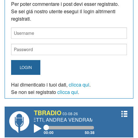
Per poter commentare i post devi esser registrato.
Se sei giá nostro utente esegui il login altrimenti
registrati.
LOGIN
Hai dimenticato i tuoi dati,
clicca qui
.
Se non sei registrato
clicca qui
.
TBRADIO
03-08-26
GIANETTI, ANDREA VENDRAME, FILIPPO FIORELLI
00:00
50:38