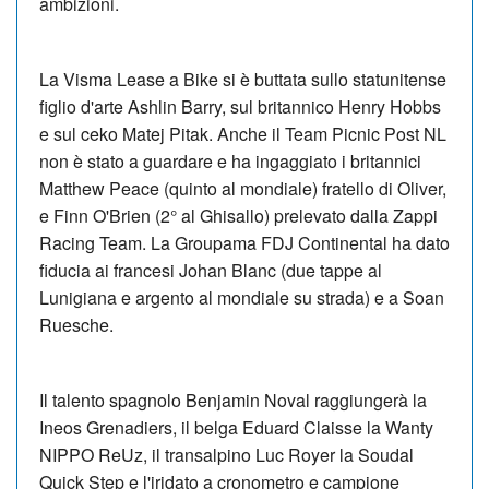
ambizioni.
La Visma Lease a Bike si è buttata sullo statunitense
figlio d'arte Ashlin Barry, sul britannico Henry Hobbs
e sul ceko Matej Pitak. Anche il Team Picnic Post NL
non è stato a guardare e ha ingaggiato i britannici
Matthew Peace (quinto al mondiale) fratello di Oliver,
e Finn O'Brien (2° al Ghisallo) prelevato dalla Zappi
Racing Team. La Groupama FDJ Continental ha dato
fiducia ai francesi Johan Blanc (due tappe al
Lunigiana e argento al mondiale su strada) e a Soan
Ruesche.
Il talento spagnolo Benjamin Noval raggiungerà la
Ineos Grenadiers, il belga Eduard Claisse la Wanty
NIPPO ReUz, il transalpino Luc Royer la Soudal
Quick Step e l'iridato a cronometro e campione