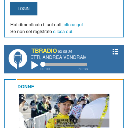
LOGIN
Hai dimenticato i tuoi dati,
clicca qui
.
Se non sei registrato
clicca qui
.
TBRADIO
03-08-26
IANETTI, ANDREA VENDRAME, FILIPPO FIORELLI
00:00
50:38
DONNE