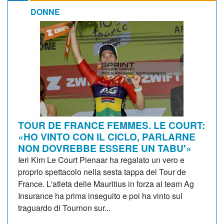
DONNE
TOUR DE FRANCE FEMMES. LE COURT:
«HO VINTO CON IL CICLO, PARLARNE
NON DOVREBBE ESSERE UN TABU'»
Ieri Kim Le Court Pienaar ha regalato un vero e
proprio spettacolo nella sesta tappa del Tour de
France. L'atleta delle Mauritius in forza al team Ag
Insurance ha prima inseguito e poi ha vinto sul
traguardo di Tournon sur...