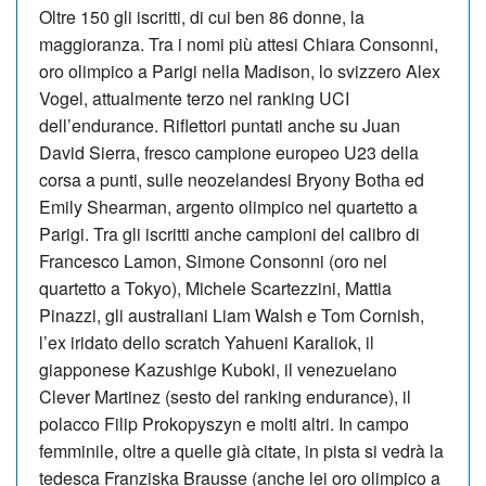
Oltre 150 gli iscritti, di cui ben 86 donne, la
maggioranza. Tra i nomi più attesi Chiara Consonni,
oro olimpico a Parigi nella Madison, lo svizzero Alex
Vogel, attualmente terzo nel ranking UCI
dell’endurance. Riflettori puntati anche su Juan
David Sierra, fresco campione europeo U23 della
corsa a punti, sulle neozelandesi Bryony Botha ed
Emily Shearman, argento olimpico nel quartetto a
Parigi. Tra gli iscritti anche campioni del calibro di
Francesco Lamon, Simone Consonni (oro nel
quartetto a Tokyo), Michele Scartezzini, Mattia
Pinazzi, gli australiani Liam Walsh e Tom Cornish,
l’ex iridato dello scratch Yahueni Karaliok, il
giapponese Kazushige Kuboki, il venezuelano
Clever Martinez (sesto del ranking endurance), il
polacco Filip Prokopyszyn e molti altri. In campo
femminile, oltre a quelle già citate, in pista si vedrà la
tedesca Franziska Brausse (anche lei oro olimpico a