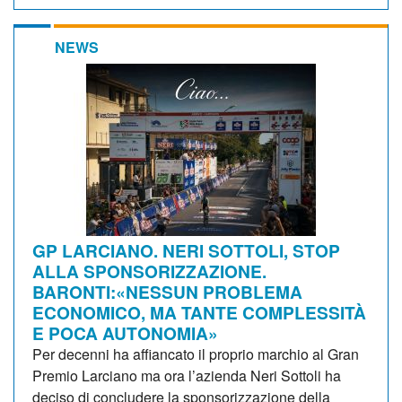
NEWS
GP LARCIANO. NERI SOTTOLI, STOP
ALLA SPONSORIZZAZIONE.
BARONTI:«NESSUN PROBLEMA
ECONOMICO, MA TANTE COMPLESSITÀ
E POCA AUTONOMIA»
Per decenni ha affiancato il proprio marchio al Gran
Premio Larciano ma ora l’azienda Neri Sottoli ha
deciso di concludere la sponsorizzazione della