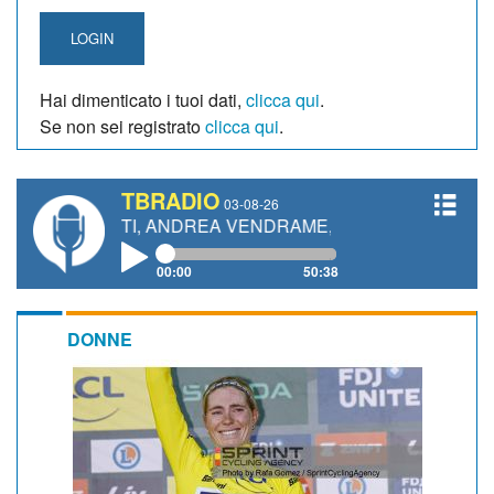
LOGIN
Hai dimenticato i tuoi dati,
clicca qui
.
Se non sei registrato
clicca qui
.
TBRADIO
03-08-26
NETTI, ANDREA VENDRAME, FILIPPO FIORELLI
00:00
50:38
DONNE