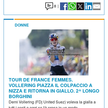
8
|
DONNE
TOUR DE FRANCE FEMMES.
VOLLERING PIAZZA IL COLPACCIO A
NIZZA E RITORNA IN GIALLO. 2^ LONGO
BORGHINI
Demi Vollering (FDj United Suez) voleva la gialla a
tutti i costi e oggi se l'è presa in un modo