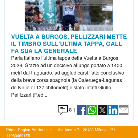
VUELTA A BURGOS. PELLIZZARI METTE
IL TIMBRO SULL'ULTIMA TAPPA, GALL
FA SUA LA GENERALE
Parla italiano l'ultima tappa della Vuelta a Burgos
2026. Grazie ad un decisivo allungo portato a 1400
metri dal traguardo, ad aggiudicarsi l'atto conclusivo
della breve corsa spagnola (la Caleruega-Lagunas
de Neila di 137 chilometri) è stato infatti Giulio
Pellizzari (Red...
8
|
Prima Pagina Edizioni s.r.l. - Via Inama 7 - 20133 Milano - P.I.
11980460155