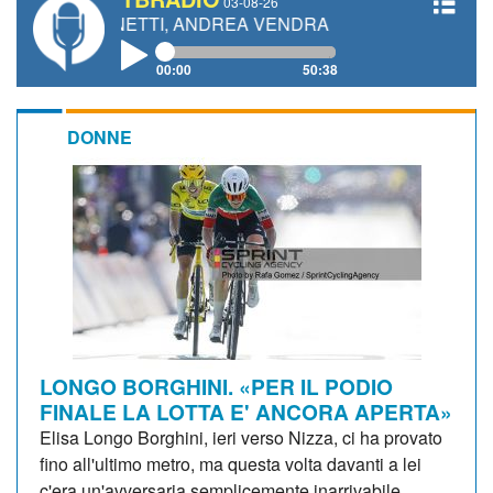
03-08-26
 GIANETTI, ANDREA VENDRAME, FILIPPO FIORELLI
00:00
50:38
DONNE
LONGO BORGHINI. «PER IL PODIO
FINALE LA LOTTA E' ANCORA APERTA»
Elisa Longo Borghini, ieri verso Nizza, ci ha provato
fino all'ultimo metro, ma questa volta davanti a lei
c'era un'avversaria semplicemente inarrivabile.