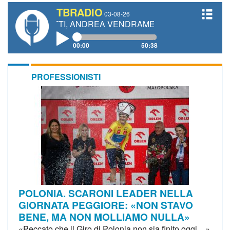
TBRADIO
03-08-26
ANETTI, ANDREA VENDRAME, FILIPPO FIORELLI
00:00
50:38
PROFESSIONISTI
POLONIA. SCARONI LEADER NELLA
GIORNATA PEGGIORE: «NON STAVO
BENE, MA NON MOLLIAMO NULLA»
«Peccato che il Giro di Polonia non sia finito oggi…»