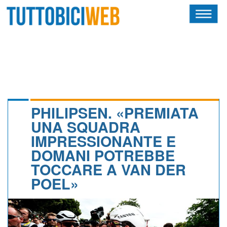
HOME
RIVISTA
SQUADRE
ATLETI
PHILIPSEN. «PREMIATA
UNA SQUADRA
CALENDARIO
IMPRESSIONANTE E
DOMANI POTREBBE
OSCAR
TOCCARE A VAN DER
ALBI D'ORO
POEL»
NEWSLETTER