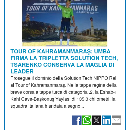
TOUR OF KAHRAMANMARAŞ: UMBA
FIRMA LA TRIPLETTA SOLUTION TECH,
TSARENKO CONSERVA LA MAGLIA DI
LEADER
Prosegue il dominio della Solution Tech NIPPO Rali
al Tour of Kahramanmaraş. Nella tappa regina della
breve corsa a tappe turca di categoria .2, la Eshab-ı
Kehf Cave-Başkonuş Yaylası di 135.3 chilometri, la
squadra italiana è andata a segno...