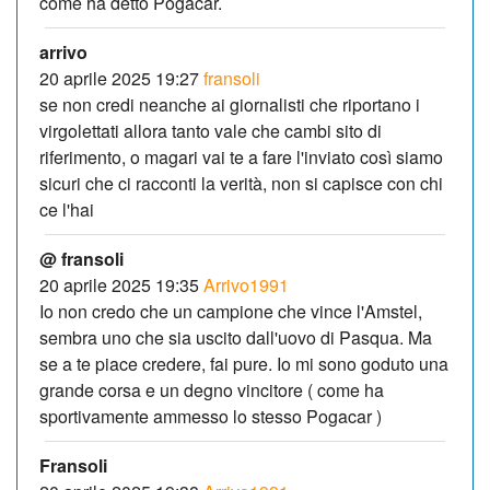
come ha detto Pogacar.
arrivo
20 aprile 2025 19:27
fransoli
se non credi neanche ai giornalisti che riportano i
virgolettati allora tanto vale che cambi sito di
riferimento, o magari vai te a fare l'inviato così siamo
sicuri che ci racconti la verità, non si capisce con chi
ce l'hai
@ fransoli
20 aprile 2025 19:35
Arrivo1991
Io non credo che un campione che vince l'Amstel,
sembra uno che sia uscito dall'uovo di Pasqua. Ma
se a te piace credere, fai pure. Io mi sono goduto una
grande corsa e un degno vincitore ( come ha
sportivamente ammesso lo stesso Pogacar )
Fransoli