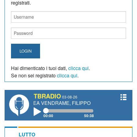
registrati.
LOGIN
Hai dimenticato i tuoi dati,
clicca qui
.
Se non sei registrato
clicca qui
.
TBRADIO
03-08-26
DREA VENDRAME, FILIPPO FIORELLI
00:00
50:38
LUTTO