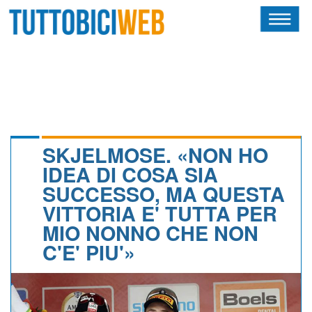
HOME
RIVISTA
SQUADRE
ATLETI
SKJELMOSE. «NON HO
IDEA DI COSA SIA
CALENDARIO
SUCCESSO, MA QUESTA
VITTORIA E' TUTTA PER
OSCAR
MIO NONNO CHE NON
ALBI D'ORO
C'E' PIU'»
NEWSLETTER