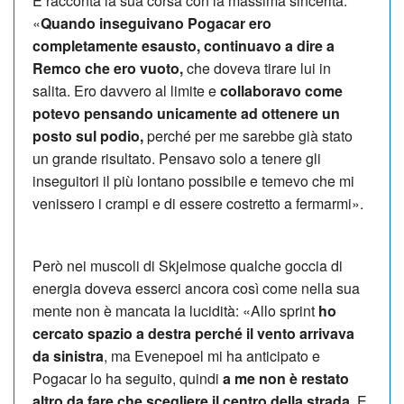
E racconta la sua corsa con la massima sincerità:
«
Quando inseguivano Pogacar ero
completamente esausto, c
ontinuavo a dire a
Remco che ero vuoto,
che doveva tirare lui in
salita. Ero davvero al limite e
collaboravo come
potevo pensando unicamente ad ottenere un
posto sul podio,
perché per me sarebbe già stato
un grande risultato. Pensavo solo a tenere gli
inseguitori il più lontano possibile e temevo che
mi
venissero i crampi e di essere costretto a fermarmi».
Però nei muscoli di Skjelmose qualche goccia di
energia doveva esserci ancora così come nella sua
mente non è mancata la lucidità: «Allo sprint
ho
cercato spazio a destra perché il vento arrivava
da sinistra
, ma Evenepoel mi ha anticipato e
Pogacar lo ha seguito, quindi
a me non è restato
altro da fare che scegliere il centro della strada
. E