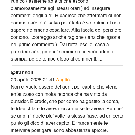
l'unico ( assieme ad altri che escono
clamorosamente agli stessi orari ) ad inseguire i
commenti degli altri. Ribadisco che affermare di non
commentare piu', salvo poi rifarlo é sinonimo di non
sapere nemmeno cosa fare. Alla faccia del pensiero
contorto....correggo anche ragione ( anziche' rgione
nel primo commento ). Dai retta, esci di casa a
prendere aria, perche' nemmeno un vero addetto
stampa, perde tempo dietro ai commenti.....
@fransoli
20 aprile 2025 21:41
Angliru
Non ci vuole essere dei geni, per capire che viene
enfatizzato con molta retorica che ha vinto da
outsider. E credo, che per come ha gestito la corsa,
le idee chiare le aveva, eccome se le aveva. Perche'
se uno mi ripete piu' volte la stessa frase, ad un certo
punto gli dico di aver capito. E francamente le
interviste post gara, sono abbastanza spiccie.