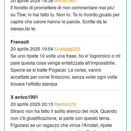
20 aprile 2025 19:38
Arrivo1991
Il fioretto di promettere di non commentare mai piu'
su Tbw, lo hai fatto tu. Non io. Te lo ricordo,giusto per
capire che valore hanno le parole. Scritte da te
stesso,fai te.
Fransoli
20 aprile 2025 19:54
Unaiggg223
Se uno ripete 10 volte una frase, ho e' logorroico o mi
pare questa cosa venga enfatizzata all'impossibile.
Specie se si batte Pogacar. Le corse, vanno
accettate per come finiscono, senza voler ogni volta
trovare l'effetto stampa
X arrivo1991
20 aprile 2025 20:15
titanium79
Strano non ha fatto il solito elenco dei nick. Quando
non c'è giustificazione, si parte con questo tema.
Figurarsi se un ragazzo che vince l'Amstel, ripete