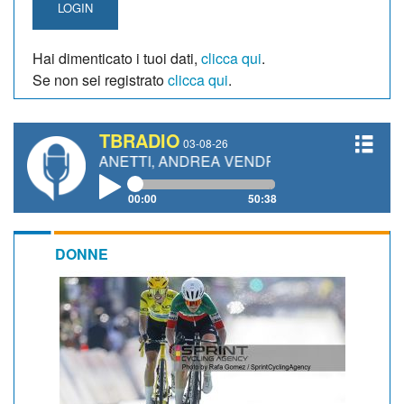
LOGIN
Hai dimenticato i tuoi dati,
clicca qui
.
Se non sei registrato
clicca qui
.
TBRADIO
03-08-26
O GIANETTI, ANDREA VENDRAME, FILIPPO FIORELLI
00:00
50:38
DONNE