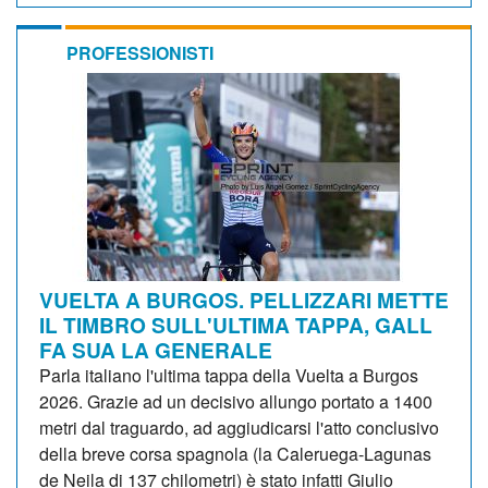
PROFESSIONISTI
VUELTA A BURGOS. PELLIZZARI METTE
IL TIMBRO SULL'ULTIMA TAPPA, GALL
FA SUA LA GENERALE
Parla italiano l'ultima tappa della Vuelta a Burgos
2026. Grazie ad un decisivo allungo portato a 1400
metri dal traguardo, ad aggiudicarsi l'atto conclusivo
della breve corsa spagnola (la Caleruega-Lagunas
de Neila di 137 chilometri) è stato infatti Giulio