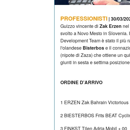
PROFESSIONISTI
| 30/03/20
Guizzo vincente di
Zak Erzen
nel 
svolto a Novo Mesto in Slovenia. 
Development Team è stato il più ra
l'olandese
Bisterbos
e il connaz
(nipote di Zaza) che ottiene un qu
giunti in sesta e settima posizione
ORDINE D'ARRIVO
1
ERZEN Zak
Bahrain Victoriou
2
BIESTERBOS Frits
BEAT Cycli
3
FINKST Tilen
Adria Mobil
+ 00