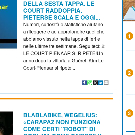
DELLA SESTA TAPPA. LE
COURT RADDOPPIA,
PIETERSE SCALA E OGGI...
Numeri, curiosità e statistiche aiutano
a rileggere e ad approfondire quel che
1
abbiamo vissuto nella tappa di ieri e
nelle ultime tre settimane. Seguiteci: 2:
LE COURT-PIENAAR SI RIPETE!Un
anno dopo la vittoria a Guéret, Kim Le
Court-Pienaar si ripete...
2
3
BLABLABIKE, WEGELIUS:
«CARAPAZ NON FUNZIONA
COME CERTI "ROBOT" DI