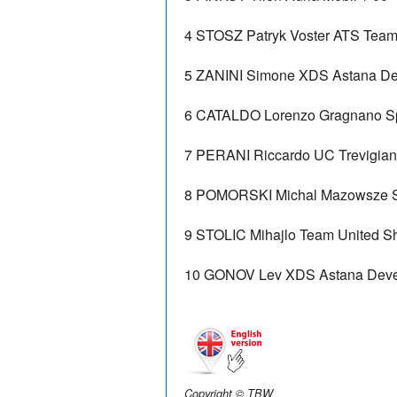
4
STOSZ Patryk
Voster ATS Tea
5
ZANINI Simone
XDS Astana De
6
CATALDO Lorenzo
Gragnano Sp
7
PERANI Riccardo
UC Trevigian
8
POMORSKI Michal
Mazowsze S
9
STOLIC Mihajlo
Team United S
10
GONOV Lev
XDS Astana Dev
Copyright © TBW