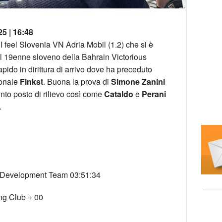
25 | 16:48
I feel Slovenia VN Adria Mobil (1.2) che si è
Il 19enne sloveno della Bahrain Victorious
pido in dirittura di arrivo dove ha preceduto
ionale
Finkst
. Buona la prova di
Simone Zanini
into posto di rilievo così come
Cataldo
e
Perani
.
s Development Team
03:51:34
ng Club
+ 00