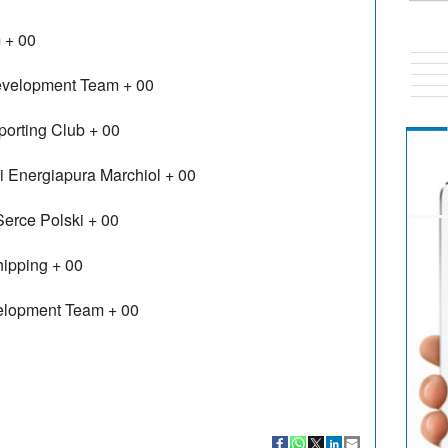
m
+ 00
velopment Team
+ 00
orting Club
+ 00
i Energiapura Marchiol
+ 00
erce Polski
+ 00
hipping
+ 00
elopment Team
+ 00