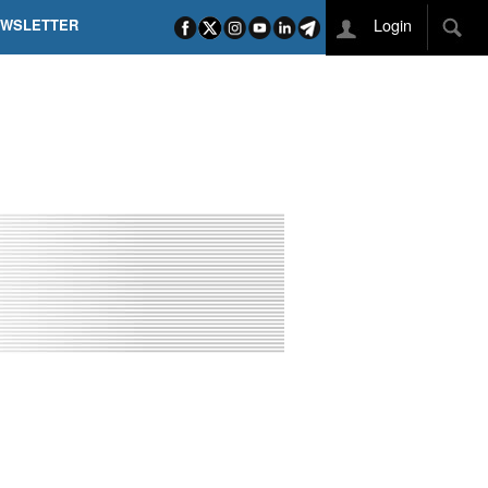
Login
EWSLETTER
 POEL SUI CAMPI ELISI! POGAČAR NELLA STORIA
L TAPPONE DEI TAPPONI
DEJ IN UNA TAPPA PAZZESCA
ETTE INCORONA CARAPAZ
O DI PHILIPSEN SU SCHMID E KOOIJ