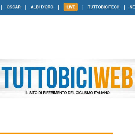
|
|
|
|
|
OSCAR
ALBI D'ORO
TUTTOBICITECH
N
TOUR DE FRANCE. SHOW DI VAN DER
TOUR DE FRANCE. CARAPAZ FIRMA I
TOUR DE FRANCE. POKERISSIMO TA
TOUR DE FRANCE. ORCIERES-MERL
TOUR DE FRANCE. A VOIRON TRIONF