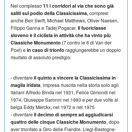
Nel complesso
11 i corridori al via che sono già
saliti sul podio della Classicissima,
compresi
anche Ben Swift, Michael Matthews, Oliver Naesen,
Filippo Ganna e Tadej Pogacar.
Il fuoriclasse
sloveno è il ciclista in attività che ha vinto più
Classiche Monumento
(7 contro le 6 di Van der
Poel) e
in caso di trionfo
raggiungerebbe un doppio
risultato di assoluto prestigio:
- ⁠diventare
il quinto a vincere la Classicissima in
maglia iridata
, impresa riuscita nella storia solo agli
italiani Alfredo Binda nel 1931, Felice Gimondi nel
1974, Giuseppe Saronni nel 1983 e per due volte al
belga Eddy Merckx, nel 1972 e nel 1975
- diventare
il decimo di sempre ad aggiudicarsi
quattro delle cinque Classiche Monumento
, dopo
aver trionfato a Giro delle Fiandre, Liegi-Bastogne-