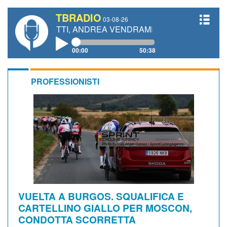
TBRADIO
03-08-26
IANETTI, ANDREA VENDRAME, FILIPPO FIORELLI
00:00
50:38
PROFESSIONISTI
VUELTA A BURGOS. SQUALIFICA E
CARTELLINO GIALLO PER MOSCON,
CONDOTTA SCORRETTA